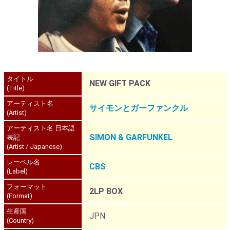
タイトル
NEW GIFT PACK
(Title)
アーティスト名
サイモンとガーファンクル
(Artist)
アーティスト名 日本語
SIMON & GARFUNKEL
表記
(Artist / Japanese)
レーベル名
CBS
(Label)
フォーマット
2LP BOX
(Format)
生産国
JPN
(Country)