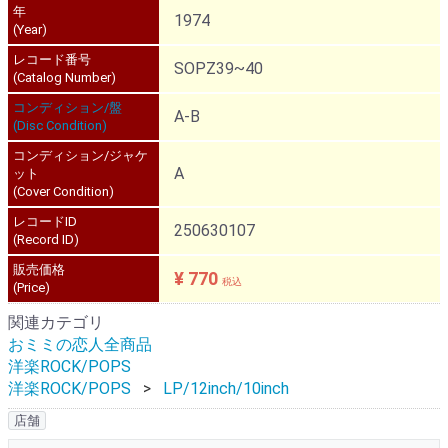
年
1974
(Year)
レコード番号
SOPZ39~40
(Catalog Number)
コンディション/盤
A-B
(Disc Condition)
コンディション/ジャケ
A
ット
(Cover Condition)
レコードID
250630107
(Record ID)
販売価格
¥ 770
税込
(Price)
関連カテゴリ
おミミの恋人全商品
洋楽ROCK/POPS
洋楽ROCK/POPS
LP/12inch/10inch
店舗