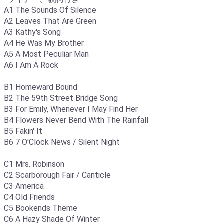
A1 The Sounds Of Silence
A2 Leaves That Are Green
A3 Kathy's Song
A4 He Was My Brother
A5 A Most Peculiar Man
A6 I Am A Rock
B1 Homeward Bound
B2 The 59th Street Bridge Song
B3 For Emily, Whenever I May Find Her
B4 Flowers Never Bend With The Rainfall
B5 Fakin' It
B6 7 O'Clock News / Silent Night
C1 Mrs. Robinson
C2 Scarborough Fair / Canticle
C3 America
C4 Old Friends
C5 Bookends Theme
C6 A Hazy Shade Of Winter