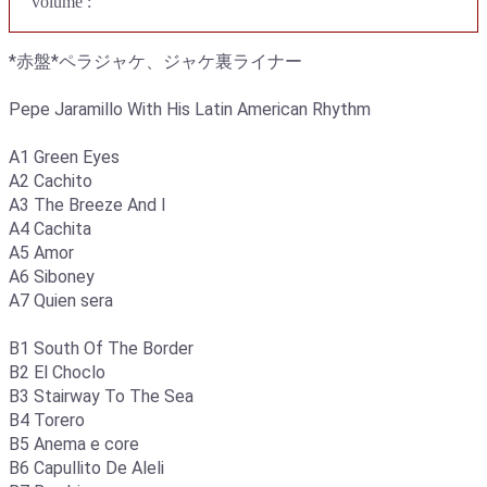
volume :
*赤盤*ペラジャケ、ジャケ裏ライナー
Pepe Jaramillo With His Latin American Rhythm
A1 Green Eyes
A2 Cachito
A3 The Breeze And I
A4 Cachita
A5 Amor
A6 Siboney
A7 Quien sera
B1 South Of The Border
B2 El Choclo
B3 Stairway To The Sea
B4 Torero
B5 Anema e core
B6 Capullito De Aleli