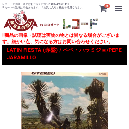
レコードの買取・販売はお任せください! ☎ 024-983-1196
Menu
0
!! カートの記録は消去されます、「お気に入り」機能を活用ください。
!!商品の画像・試聴は実物の物とは異なる場合がございま
す。細かい点、気になる方はお問い合わせください。
LATIN FIESTA (赤盤) / ペペ・ハラミジョ/PEPE
JARAMILLO