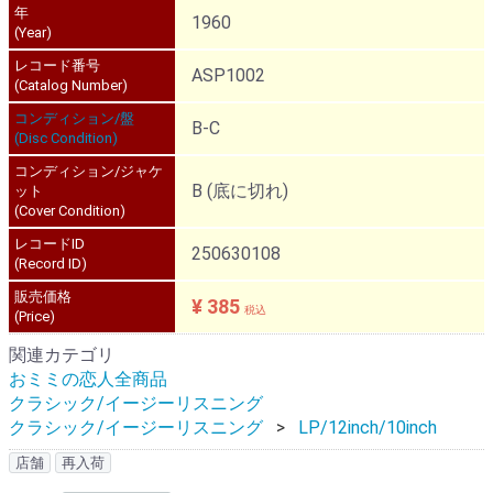
年
1960
(Year)
レコード番号
ASP1002
(Catalog Number)
コンディション/盤
B-C
(Disc Condition)
コンディション/ジャケ
B (底に切れ)
ット
(Cover Condition)
レコードID
250630108
(Record ID)
販売価格
¥ 385
税込
(Price)
関連カテゴリ
おミミの恋人全商品
クラシック/イージーリスニング
クラシック/イージーリスニング
LP/12inch/10inch
店舗
再入荷