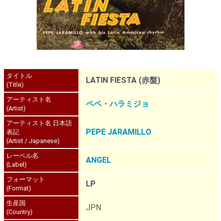
タイトル
LATIN FIESTA (赤盤)
(Title)
アーティスト名
ペペ・ハラミジョ
(Artist)
アーティスト名 日本語
PEPE JARAMILLO
表記
(Artist / Japanese)
レーベル名
ANGEL
(Label)
フォーマット
LP
(Format)
生産国
JPN
(Country)