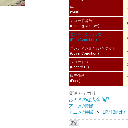
年
(Year)
レコード番号
(Catalog Number)
コンディション/盤
(Disc Condition)
コンディション/ジャケット
(Cover Condition)
レコードID
(Record ID)
販売価格
(Price)
関連カテゴリ
おミミの恋人全商品
アニメ/特撮
アニメ/特撮
LP/12inch/1
店舗