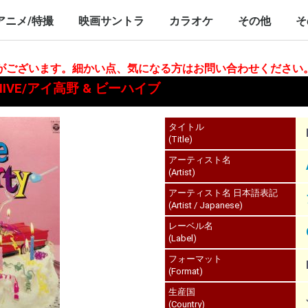
nch/10inch
LP/12inch/10inch
7inch
LP/12inch/10inch
7inch
アニメ/特撮
映画サントラ
カラオケ
その他
そ
P/12inch/10inch
inch
LP/12inch/10inch
7inch
LP/12inch/10inch
7inch
LP/12inch/10i
7inch
合がございます。細かい点、気になる方はお問い合わせください
 BEEHIVE/アイ高野 & ビーハイブ
タイトル
(Title)
アーティスト名
(Artist)
アーティスト名 日本語表記
(Artist / Japanese)
レーベル名
(Label)
フォーマット
(Format)
生産国
(Country)