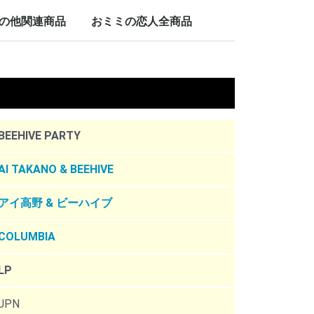
LP/12inch/10inch
7inch
の他関連商品
おミミの恋人全商品
nch
。
BEEHIVE PARTY
AI TAKANO & BEEHIVE
アイ高野 & ビーハイブ
COLUMBIA
LP
JPN