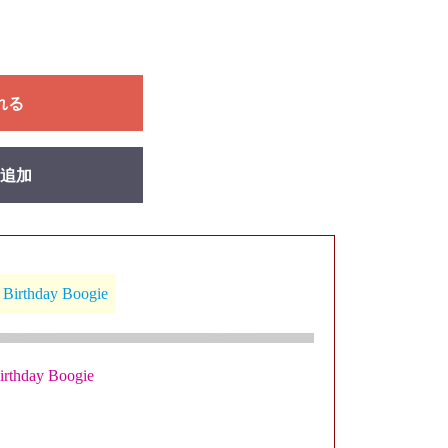
れる
追加
thday Boogie
hday Boogie