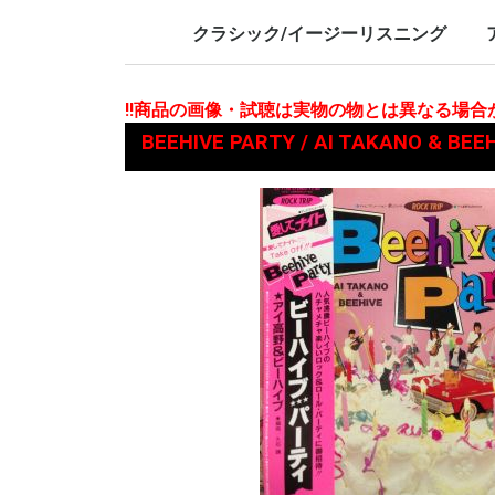
LP/12inch/10inch
7inch
LP/12i
7inch
クラシック/イージーリスニング
LP/12inch/10inch
7inch
L
7
!!商品の画像・試聴は実物の物とは異なる場
BEEHIVE PARTY / AI TAKANO &