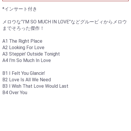
*インサート付き
メロウな”I'M SO MUCH IN LOVE”などグルービィからメロウ
までそろった傑作！
A1 The Right Place
A2 Looking For Love
A3 Steppin' Outside Tonight
A4 I'm So Much In Love
B1 I Felt You Glancin'
B2 Love Is All We Need
B3 I Wish That Love Would Last
B4 Over You