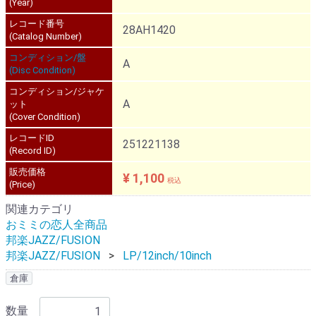
(Year)
レコード番号
28AH1420
(Catalog Number)
コンディション/盤
A
(Disc Condition)
コンディション/ジャケ
A
ット
(Cover Condition)
レコードID
251221138
(Record ID)
販売価格
¥ 1,100
税込
(Price)
関連カテゴリ
おミミの恋人全商品
邦楽JAZZ/FUSION
邦楽JAZZ/FUSION
LP/12inch/10inch
倉庫
数量