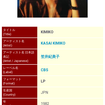
タイトル
KIMIKO
(Title)
アーティスト名
KASAI KIMIKO
(Artist)
アーティスト名 日本語
笠井紀美子
表記
(Artist / Japanese)
レーベル名
CBS
(Label)
フォーマット
LP
(Format)
生産国
JPN
(Country)
年
1982