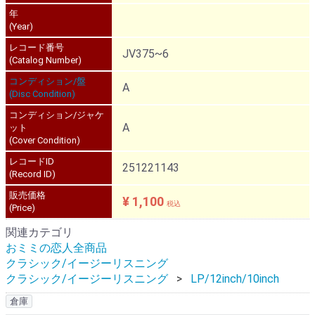
年
(Year)
レコード番号
JV375~6
(Catalog Number)
コンディション/盤
A
(Disc Condition)
コンディション/ジャケ
A
ット
(Cover Condition)
レコードID
251221143
(Record ID)
販売価格
¥ 1,100
税込
(Price)
関連カテゴリ
おミミの恋人全商品
クラシック/イージーリスニング
クラシック/イージーリスニング
LP/12inch/10inch
倉庫