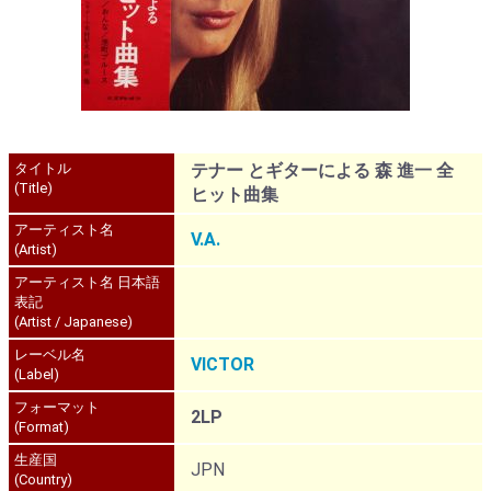
タイトル
テナー とギターによる 森 進一 全
(Title)
ヒット曲集
アーティスト名
V.A.
(Artist)
アーティスト名 日本語
表記
(Artist / Japanese)
レーベル名
VICTOR
(Label)
フォーマット
2LP
(Format)
生産国
JPN
(Country)