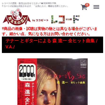
レコードの買取・販売はお任せください! ☎ 024-983-1196
Menu
0
!! カートの記録は消去されます、「お気に入り」機能を活用ください。
!!商品の画像・試聴は実物の物とは異なる場合がございま
す。細かい点、気になる方はお問い合わせください。
テナー とギターによる 森 進一 全ヒット曲集 /
V.A./