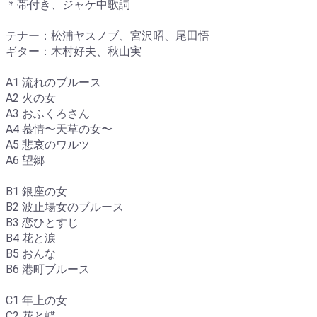
＊帯付き、ジャケ中歌詞
テナー：松浦ヤスノブ、宮沢昭、尾田悟
ギター：木村好夫、秋山実
A1 流れのブルース
A2 火の女
A3 おふくろさん
A4 慕情〜天草の女〜
A5 悲哀のワルツ
A6 望郷
B1 銀座の女
B2 波止場女のブルース
B3 恋ひとすじ
B4 花と涙
B5 おんな
B6 港町ブルース
C1 年上の女
C2 花と蝶