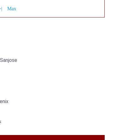
>|
Max
Sanjose
enix
さ