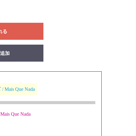
れる
追加
is Que Nada
s Que Nada