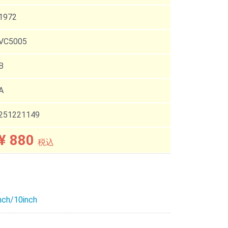
1972
VC5005
B
A
251221149
¥ 880
税込
nch/10inch