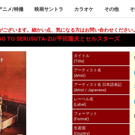
nch/10inch
LP/12inch/10inch
7inch
LP/12inch/10inch
7inch
アニメ/特撮
映画サントラ
カラオケ
その他
そ
P/12inch/10inch
inch
LP/12inch/10inch
7inch
LP/12inch/10inch
7inch
LP/12inch/10i
7inch
合がございます。細かい点、気になる方はお問い合わせください
 TAKAO TO SERUSUTA-ZU/平田隆夫とセルスターズ
タイトル
(Title)
アーティスト名
(Artist)
アーティスト名 日本語表記
(Artist / Japanese)
レーベル名
(Label)
フォーマット
(Format)
生産国
(Country)