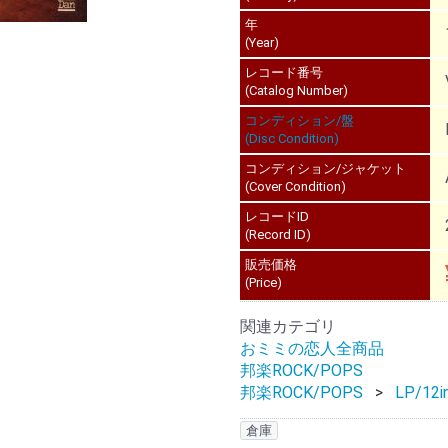
年
(Year)
レコード番号
(Catalog Number)
コンディション/盤
(Disc Condition)
コンディション/ジャケット
(Cover Condition)
レコードID
(Record ID)
販売価格
(Price)
関連カテゴリ
おミミの恋人全商品
邦楽ROCK/POPS
邦楽ROCK/POPS
LP/12i
倉庫