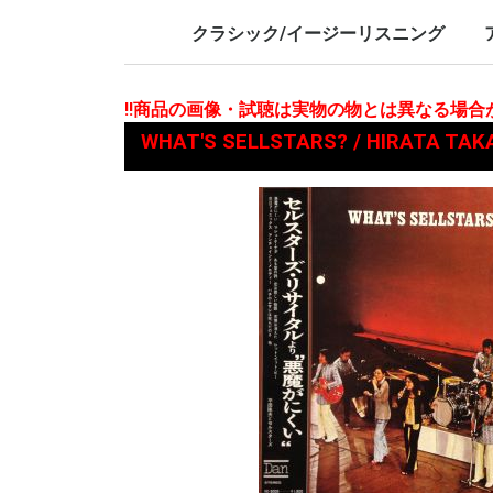
LP/12inch/10inch
7inch
LP/12i
7inch
クラシック/イージーリスニング
LP/12inch/10inch
7inch
L
7
!!商品の画像・試聴は実物の物とは異なる場
WHAT'S SELLSTARS? / HIRATA