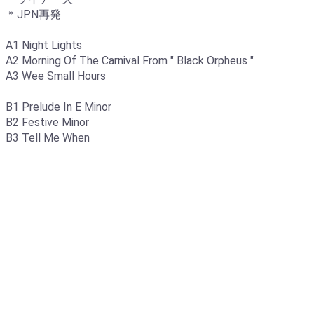
＊JPN再発
A1 Night Lights
A2 Morning Of The Carnival From " Black Orpheus "
A3 Wee Small Hours
B1 Prelude In E Minor
B2 Festive Minor
B3 Tell Me When