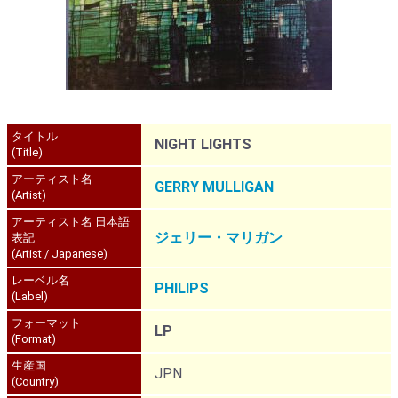
タイトル
NIGHT LIGHTS
(Title)
アーティスト名
GERRY MULLIGAN
(Artist)
アーティスト名 日本語
ジェリー・マリガン
表記
(Artist / Japanese)
レーベル名
PHILIPS
(Label)
フォーマット
LP
(Format)
生産国
JPN
(Country)