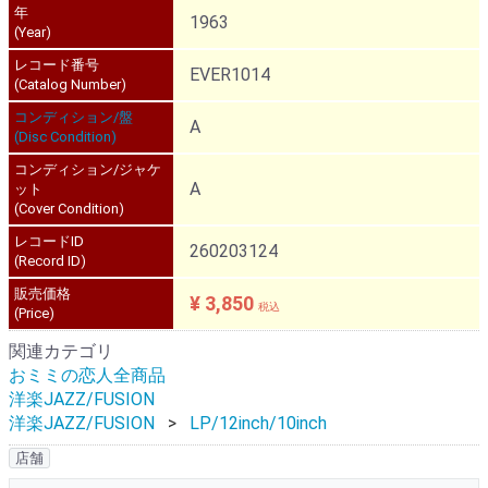
年
1963
(Year)
レコード番号
EVER1014
(Catalog Number)
コンディション/盤
A
(Disc Condition)
コンディション/ジャケ
A
ット
(Cover Condition)
レコードID
260203124
(Record ID)
販売価格
¥ 3,850
税込
(Price)
関連カテゴリ
おミミの恋人全商品
洋楽JAZZ/FUSION
洋楽JAZZ/FUSION
LP/12inch/10inch
店舗