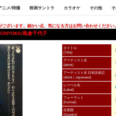
nch/10inch
LP/12inch/10inch
7inch
LP/12inch/10inch
7inch
アニメ/特撮
映画サントラ
カラオケ
その他
そ
P/12inch/10inch
inch
LP/12inch/10inch
7inch
LP/12inch/10inch
7inch
LP/12inch/10i
7inch
合がございます。細かい点、気になる方はお問い合わせください
 CHIYOKO/島倉千代子
タイトル
(Title)
アーティスト名
(Artist)
アーティスト名 日本語表記
(Artist / Japanese)
レーベル名
(Label)
フォーマット
(Format)
生産国
(Country)