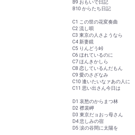
B9 おもいで日記
B10 からたち日記
C1 この世の花変奏曲
C2 流し唄
C3 東京の人さようなら
C4 新妻鏡
C5 りんどう峠
C6 ほれているのに
C7 ほんきかしら
C8 恋しているんだもん
C9 愛のさざなみ
C10 逢いたいなァあの人に
C11 思い出さん今日は
D1 哀愁のからまつ林
D2 襟裳岬
D3 東京だョおっ母さん
D4 悲しみの宿
D5 涙の谷間に太陽を