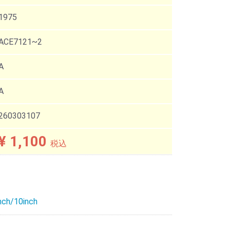
1975
ACE7121~2
A
A
260303107
¥ 1,100
税込
nch/10inch