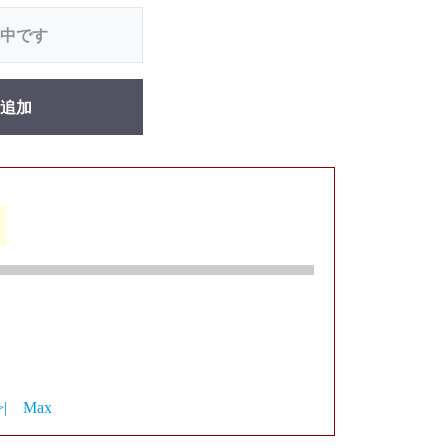
中です
追加
>|
Max