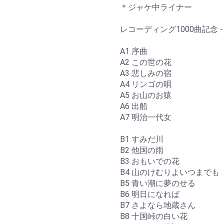
＊ジャケ中ライナー
レコーディング1000曲記念 -
A1 序曲
A2 この世の花
A3 悲しみの宿
A4 リンゴの唄
A5 お山のお猿
A6 出船
A7 明治一代女
B1 すみだ川
B2 他国の雨
B3 おもいでの花
B4 山のけむりよいつまでも
B5 青い潮に夢のせる
B6 明日になれば
B7 さよなら地蔵さん
B8 十国峠の白い花