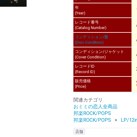
年
(Year)
レコード番号
(Catalog Number)
コンディション/盤
(Disc Condition)
コンディション/ジャケット
(Cover Condition)
レコードID
(Record ID)
販売価格
(Price)
関連カテゴリ
おミミの恋人全商品
邦楽ROCK/POPS
邦楽ROCK/POPS
LP/12i
店舗