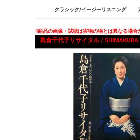
LP/12inch/10inch
7inch
LP/12i
7inch
クラシック/イージーリスニング
LP/12inch/10inch
7inch
L
7
!!商品の画像・試聴は実物の物とは異なる場
島倉千代子リサイタル / SHIMAKURA