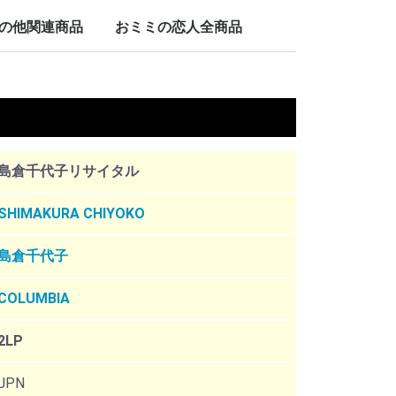
LP/12inch/10inch
7inch
の他関連商品
おミミの恋人全商品
nch
。
島倉千代子リサイタル
SHIMAKURA CHIYOKO
島倉千代子
COLUMBIA
2LP
JPN