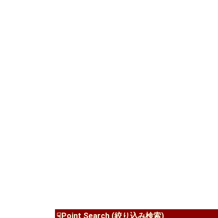
☟Point Search (絞り込み検索)