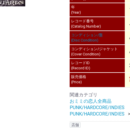
年
(Year)
レコード番号
(Catalog Number)
コンディション/盤
(Disc Condition)
コンディション/ジャケット
(Cover Condition)
レコードID
(Record ID)
販売価格
(Price)
関連カテゴリ
おミミの恋人全商品
PUNK/HARDCORE/INDIES
PUNK/HARDCORE/INDIES
店舗