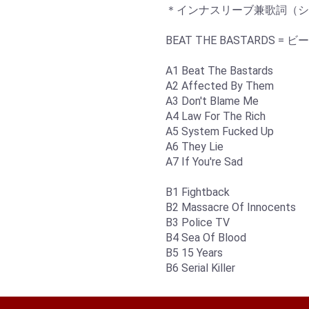
＊インナスリーブ兼歌詞（シ
BEAT THE BASTARDS 
A1 Beat The Bastards
A2 Affected By Them
A3 Don't Blame Me
A4 Law For The Rich
A5 System Fucked Up
A6 They Lie
A7 If You're Sad
B1 Fightback
B2 Massacre Of Innocents
B3 Police TV
B4 Sea Of Blood
B5 15 Years
B6 Serial Killer