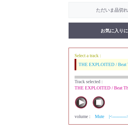
ただいま品切れ
お気に入りに
Select a track :
THE EXPLOITED / Beat T
Track selected
:
THE EXPLOITED / Beat The
volume :
Mute
|<----------