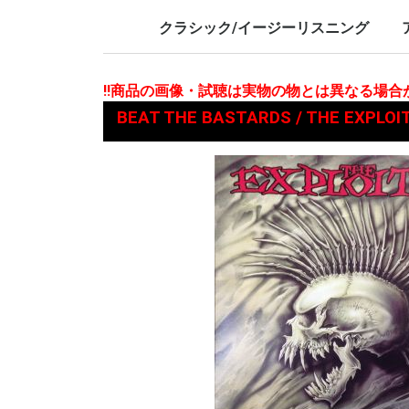
LP/12inch/10inch
7inch
LP/12i
7inch
クラシック/イージーリスニング
LP/12inch/10inch
7inch
L
7
!!商品の画像・試聴は実物の物とは異なる場
BEAT THE BASTARDS / THE EX