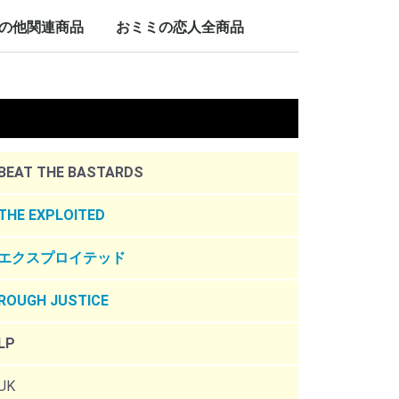
LP/12inch/10inch
7inch
の他関連商品
おミミの恋人全商品
nch
。
BEAT THE BASTARDS
THE EXPLOITED
エクスプロイテッド
ROUGH JUSTICE
LP
UK