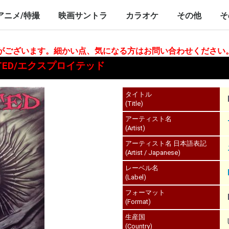
nch/10inch
LP/12inch/10inch
7inch
LP/12inch/10inch
7inch
アニメ/特撮
映画サントラ
カラオケ
その他
そ
P/12inch/10inch
inch
LP/12inch/10inch
7inch
LP/12inch/10inch
7inch
LP/12inch/10i
7inch
合がございます。細かい点、気になる方はお問い合わせください
PLOITED/エクスプロイテッド
タイトル
(Title)
アーティスト名
(Artist)
アーティスト名 日本語表記
(Artist / Japanese)
レーベル名
(Label)
フォーマット
(Format)
生産国
(Country)