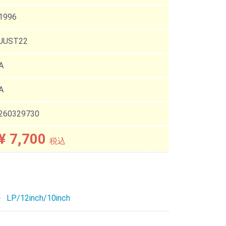
1996
JUST22
A
A
260329730
¥ 7,700
税込
LP/12inch/10inch