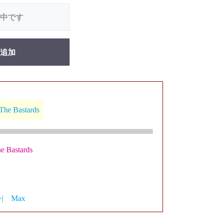
中です
追加
he Bastards
 Bastards
>|
Max