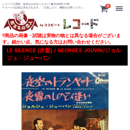
レコードの買取・販売はお任せください! ☎ 024-983-1196
Menu
0
!! カートの記録は消去されます、「お気に入り」機能を活用ください。
!!商品の画像・試聴は実物の物とは異なる場合がございま
す。細かい点、気になる方はお問い合わせください。
LE SILENCE (赤盤) / GEORGES JOUVIN/ジョル
ジュ・ジューバン