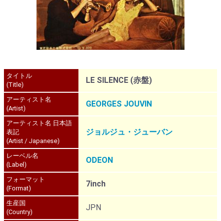
タイトル
LE SILENCE (赤盤)
(Title)
アーティスト名
GEORGES JOUVIN
(Artist)
アーティスト名 日本語
ジョルジュ・ジューバン
表記
(Artist / Japanese)
レーベル名
ODEON
(Label)
フォーマット
7inch
(Format)
生産国
JPN
(Country)