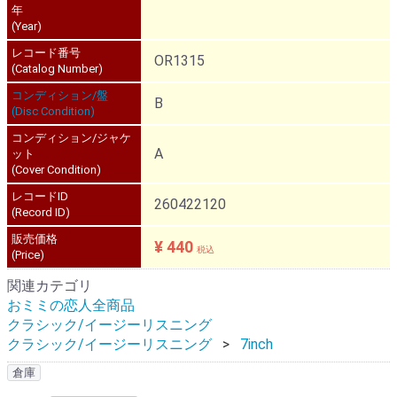
年
(Year)
レコード番号
OR1315
(Catalog Number)
コンディション/盤
B
(Disc Condition)
コンディション/ジャケ
A
ット
(Cover Condition)
レコードID
260422120
(Record ID)
販売価格
¥ 440
税込
(Price)
関連カテゴリ
おミミの恋人全商品
クラシック/イージーリスニング
クラシック/イージーリスニング
7inch
倉庫