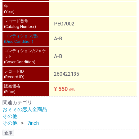
年
(Year)
レコード番号
PEG7002
(Catalog Number)
コンディション/盤
A-B
(Disc Condition)
コンディション/ジャケ
A-B
ット
(Cover Condition)
レコードID
260422135
(Record ID)
販売価格
¥ 550
税込
(Price)
関連カテゴリ
おミミの恋人全商品
その他
その他
7inch
倉庫