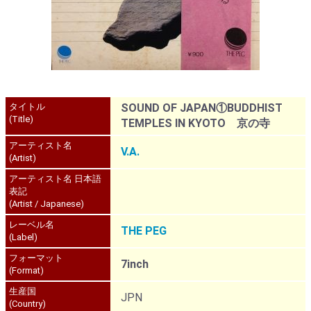
タイトル
SOUND OF JAPAN①BUDDHIST
(Title)
TEMPLES IN KYOTO 京の寺
アーティスト名
V.A.
(Artist)
アーティスト名 日本語
表記
(Artist / Japanese)
レーベル名
THE PEG
(Label)
フォーマット
7inch
(Format)
生産国
JPN
(Country)