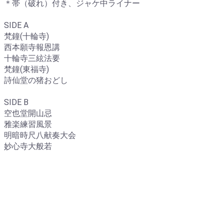
＊帯（破れ）付き、ジャケ中ライナー
SIDE A
梵鐘(十輪寺)
西本願寺報恩講
十輪寺三絃法要
梵鐘(東福寺)
詩仙堂の猪おどし
SIDE B
空也堂開山忌
雅楽練習風景
明暗時尺八献奏大会
妙心寺大般若