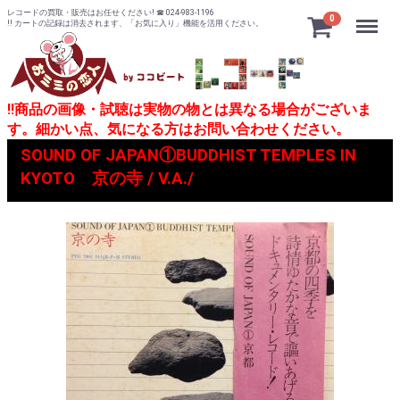
レコードの買取・販売はお任せください! ☎ 024-983-1196
Menu
0
!! カートの記録は消去されます、「お気に入り」機能を活用ください。
!!商品の画像・試聴は実物の物とは異なる場合がございま
す。細かい点、気になる方はお問い合わせください。
SOUND OF JAPAN①BUDDHIST TEMPLES IN
KYOTO 京の寺 / V.A./