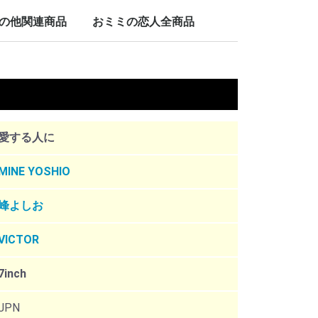
LP/12inch/10inch
7inch
の他関連商品
おミミの恋人全商品
nch
。
愛する人に
MINE YOSHIO
峰よしお
VICTOR
7inch
JPN