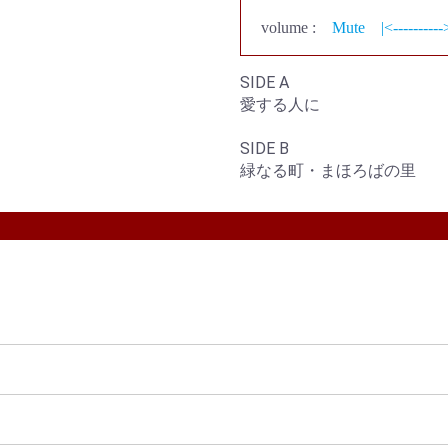
volume :
Mute
|<----------
SIDE A
愛する人に
SIDE B
緑なる町・まほろばの里