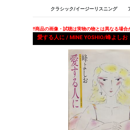
LP/12inch/10inch
7inch
LP/12i
7inch
クラシック/イージーリスニング
LP/12inch/10inch
7inch
L
7
!!商品の画像・試聴は実物の物とは異なる場
愛する人に / MINE YOSHIO/峰よしお