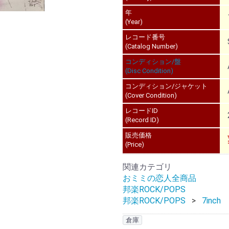
年
(Year)
レコード番号
(Catalog Number)
コンディション/盤
(Disc Condition)
コンディション/ジャケット
(Cover Condition)
レコードID
(Record ID)
販売価格
(Price)
関連カテゴリ
おミミの恋人全商品
邦楽ROCK/POPS
邦楽ROCK/POPS
7inch
倉庫