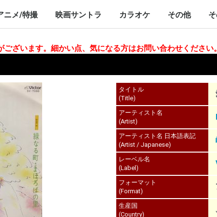
nch/10inch
LP/12inch/10inch
7inch
LP/12inch/10inch
7inch
アニメ/特撮
映画サントラ
カラオケ
その他
そ
P/12inch/10inch
inch
LP/12inch/10inch
7inch
LP/12inch/10inch
7inch
LP/12inch/10i
7inch
合がございます。細かい点、気になる方はお問い合わせください
タイトル
(Title)
アーティスト名
(Artist)
アーティスト名 日本語表記
(Artist / Japanese)
レーベル名
(Label)
フォーマット
(Format)
生産国
(Country)