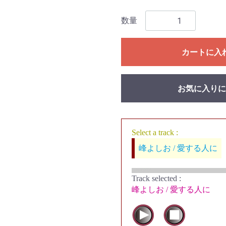
数量
カートに入
お気に入りに
Select a track :
峰よしお / 愛する人に
Track selected
:
峰よしお / 愛する人に