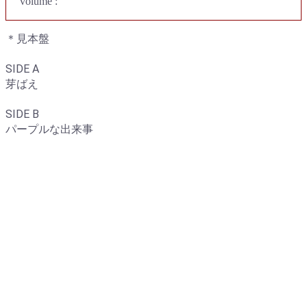
volume :
＊見本盤
SIDE A
芽ばえ
SIDE B
パープルな出来事