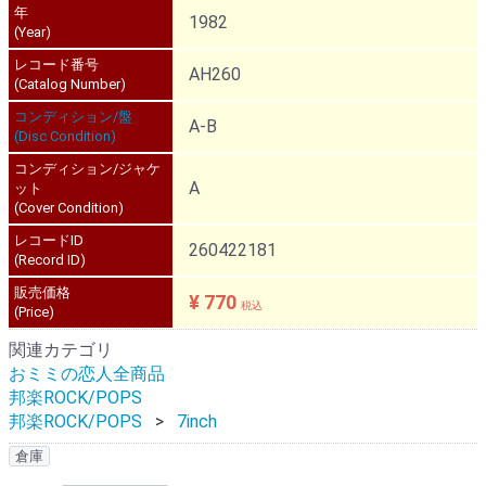
年
1982
(Year)
レコード番号
AH260
(Catalog Number)
コンディション/盤
A-B
(Disc Condition)
コンディション/ジャケ
A
ット
(Cover Condition)
レコードID
260422181
(Record ID)
販売価格
¥ 770
税込
(Price)
関連カテゴリ
おミミの恋人全商品
邦楽ROCK/POPS
邦楽ROCK/POPS
7inch
倉庫