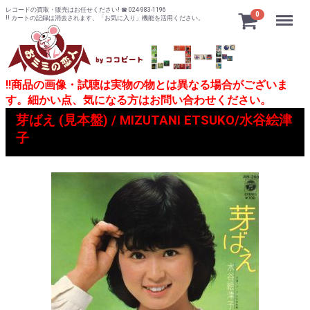
レコードの買取・販売はお任せください! ☎ 024-983-1196
Menu
0
!! カートの記録は消去されます、「お気に入り」機能を活用ください。
!!商品の画像・試聴は実物の物とは異なる場合がございま
す。細かい点、気になる方はお問い合わせください。
芽ばえ (見本盤) / MIZUTANI ETSUKO/水谷絵津
子