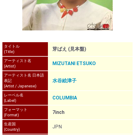
タイトル
芽ばえ (見本盤)
(Title)
アーティスト名
MIZUTANI ETSUKO
(Artist)
アーティスト名 日本語
水谷絵津子
表記
(Artist / Japanese)
レーベル名
COLUMBIA
(Label)
フォーマット
7inch
(Format)
生産国
JPN
(Country)