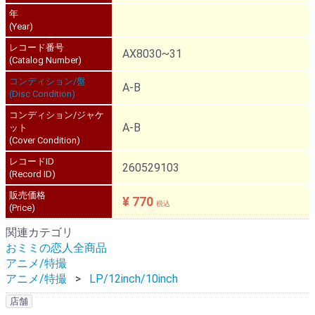
年
(Year)
レコード番号
AX8030~31
(Catalog Number)
コンディション/盤
A-B
(Disc Condition)
コンディション/ジャケ
A-B
ット
(Cover Condition)
レコードID
260529103
(Record ID)
販売価格
¥ 770
税込
(Price)
関連カテゴリ
おミミの恋人全商品
アニメ/特撮
アニメ/特撮
LP/12inch/10inch
店舗