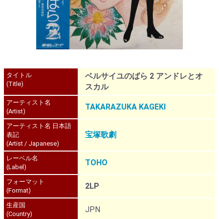
タイトル
ベルサイユのばら 2 アンドレとオ
(Title)
スカル
アーティスト名
TAKARAZUKA KAGEKI
(Artist)
アーティスト名 日本語
宝塚歌劇
表記
(Artist / Japanese)
レーベル名
TOHO
(Label)
フォーマット
2LP
(Format)
生産国
JPN
(Country)