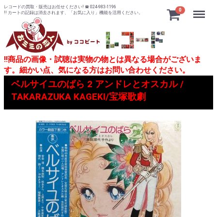
レコードの買取・販売はお任せください! ☎ 024-983-1196
Menu
0
!! カートの記録は消去されます、「お気に入り」機能を活用ください。
!!商品の画像・試聴は実物の物とは異なる場合がございま
す。細かい点、気になる方はお問い合わせください。
ベルサイユのばら 2 アンドレとオスカル /
TAKARAZUKA KAGEKI/宝塚歌劇