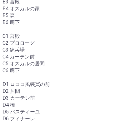
B3 宮殿
B4 オスカルの家
B5 森
B6 廊下
C1 宮殿
C2 プロローグ
C3 練兵場
C4 カーテン前
C5 オスカルの居間
C6 廊下
D1 ロココ風装買の前
D2 居間
D3 カーテン前
D4 橋
D5 バスティーユ
D6 フィナーレ