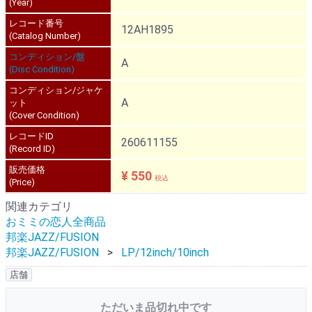
(Year)
レコード番号
12AH1895
(Catalog Number)
コンディション/盤
A
(Disc Condition)
コンディション/ジャケ
A
ット
(Cover Condition)
レコードID
260611155
(Record ID)
販売価格
¥ 550
税込
(Price)
関連カテゴリ
おミミの恋人全商品
邦楽JAZZ/FUSION
邦楽JAZZ/FUSION
LP/12inch/10inch
店舗
ただいま品切れ中です