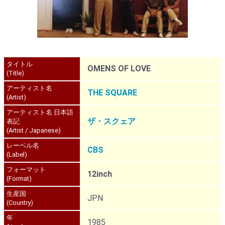
タイトル
OMENS OF LOVE
(Title)
アーティスト名
THE SQUARE
(Artist)
アーティスト名 日本語
ザ・スクェア
表記
(Artist / Japanese)
レーベル名
CBS
(Label)
フォーマット
12inch
(Format)
生産国
JPN
(Country)
年
1985