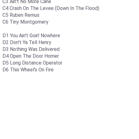
C3 Ain't No More Cane
C4 Crash On The Levee (Down In The Flood)
C5 Ruben Remus
C6 Tiny Montgomery
D1 You Ain't Goin' Nowhere
D2 Don't Ya Tell Henry
D3 Nothing Was Delivered
D4 Open The Door Homer
D5 Long Distance Operator
D6 This Wheel's On Fire