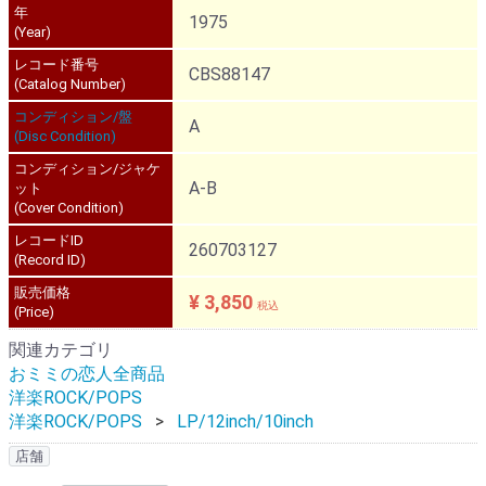
年
1975
(Year)
レコード番号
CBS88147
(Catalog Number)
コンディション/盤
A
(Disc Condition)
コンディション/ジャケ
A-B
ット
(Cover Condition)
レコードID
260703127
(Record ID)
販売価格
¥ 3,850
税込
(Price)
関連カテゴリ
おミミの恋人全商品
洋楽ROCK/POPS
洋楽ROCK/POPS
LP/12inch/10inch
店舗