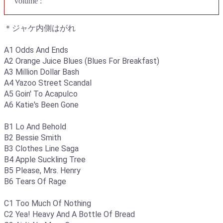
volume :
＊ジャケ内側はがれ
A1 Odds And Ends
A2 Orange Juice Blues (Blues For Breakfast)
A3 Million Dollar Bash
A4 Yazoo Street Scandal
A5 Goin' To Acapulco
A6 Katie's Been Gone
B1 Lo And Behold
B2 Bessie Smith
B3 Clothes Line Saga
B4 Apple Suckling Tree
B5 Please, Mrs. Henry
B6 Tears Of Rage
C1 Too Much Of Nothing
C2 Yea! Heavy And A Bottle Of Bread