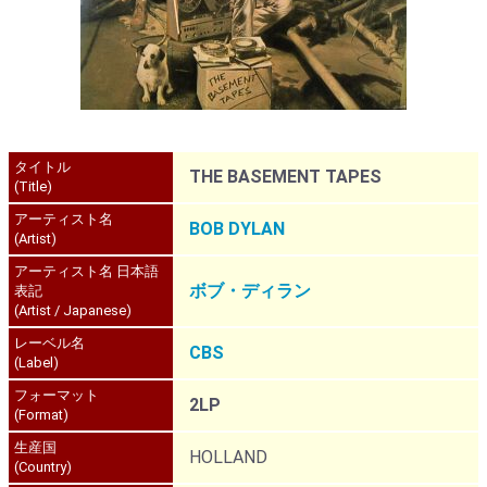
タイトル
THE BASEMENT TAPES
(Title)
アーティスト名
BOB DYLAN
(Artist)
アーティスト名 日本語
ボブ・ディラン
表記
(Artist / Japanese)
レーベル名
CBS
(Label)
フォーマット
2LP
(Format)
生産国
HOLLAND
(Country)