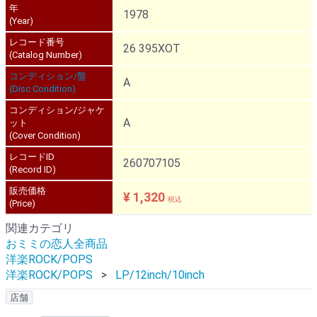
年
1978
(Year)
レコード番号
26 395XOT
(Catalog Number)
コンディション/盤
A
(Disc Condition)
コンディション/ジャケ
A
ット
(Cover Condition)
レコードID
260707105
(Record ID)
販売価格
¥ 1,320
税込
(Price)
関連カテゴリ
おミミの恋人全商品
洋楽ROCK/POPS
洋楽ROCK/POPS
LP/12inch/10inch
店舗