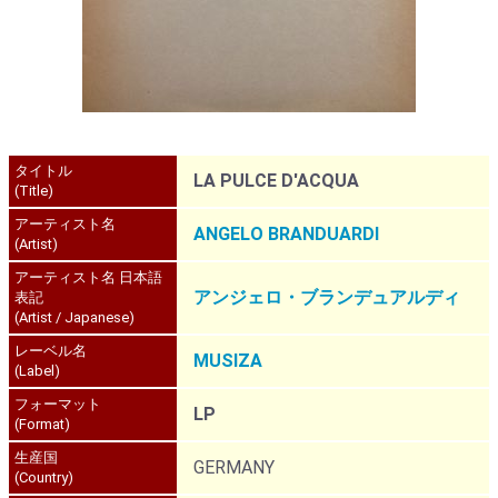
タイトル
LA PULCE D'ACQUA
(Title)
アーティスト名
ANGELO BRANDUARDI
(Artist)
アーティスト名 日本語
アンジェロ・ブランデュアルディ
表記
(Artist / Japanese)
レーベル名
MUSIZA
(Label)
フォーマット
LP
(Format)
生産国
GERMANY
(Country)