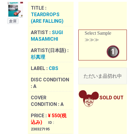
TITLE :
TEARDROPS
(ARE FALLING)
倉庫
ARTIST :
SUGI
Select Sample
MASAMICHI
≫≫≫
ARTIST(日本語) :
杉真理
LABEL :
CBS
ただいま品切れ中
DISC CONDITION
:
A
COVER
SOLD OUT
CONDITION :
A
PRICE :
¥ 550(税
込み)
ID :
230327195