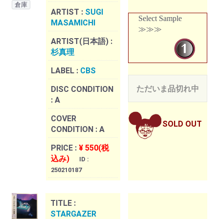
倉庫
ARTIST :
SUGI
Select Sample
MASAMICHI
≫≫≫
ARTIST(日本語) :
杉真理
LABEL :
CBS
ただいま品切れ中
DISC CONDITION
:
A
COVER
SOLD OUT
CONDITION :
A
PRICE :
¥ 550(税
込み)
ID :
250210187
TITLE :
STARGAZER