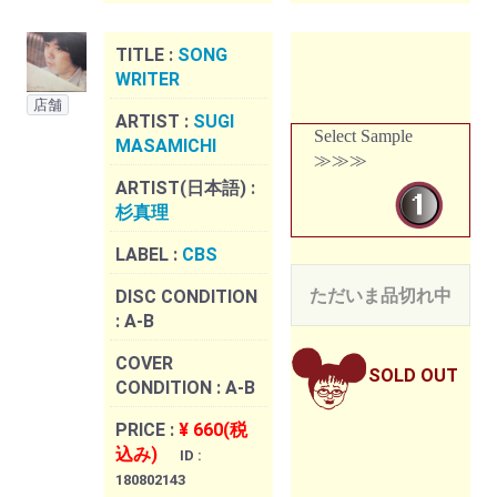
TITLE :
SONG
WRITER
店舗
ARTIST :
SUGI
Select Sample
MASAMICHI
≫≫≫
ARTIST(日本語) :
杉真理
LABEL :
CBS
ただいま品切れ中
DISC CONDITION
:
A-B
COVER
SOLD OUT
CONDITION :
A-B
PRICE :
¥ 660(税
込み)
ID :
180802143