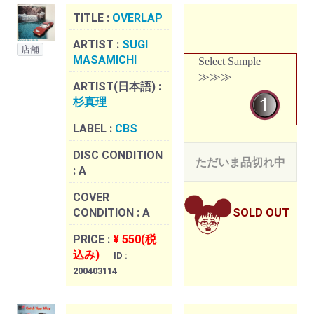
TITLE :
OVERLAP
ARTIST :
SUGI
店舗
MASAMICHI
Select Sample
≫≫≫
ARTIST(日本語) :
杉真理
LABEL :
CBS
DISC CONDITION
ただいま品切れ中
:
A
COVER
CONDITION :
A
SOLD OUT
PRICE :
¥ 550(税
込み)
ID :
200403114