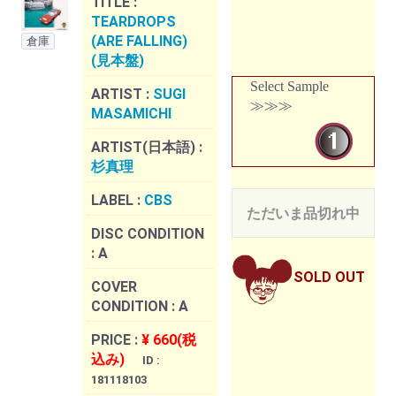
TITLE :
TEARDROPS
(ARE FALLING)
倉庫
(見本盤)
Select Sample
ARTIST :
SUGI
≫≫≫
MASAMICHI
ARTIST(日本語) :
杉真理
LABEL :
CBS
ただいま品切れ中
DISC CONDITION
:
A
SOLD OUT
COVER
CONDITION :
A
PRICE :
¥ 660(税
込み)
ID :
181118103