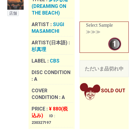
(DREAMING ON
THE BEACH)
店舗
ARTIST :
SUGI
Select Sample
MASAMICHI
≫≫≫
ARTIST(日本語) :
杉真理
LABEL :
CBS
ただいま品切れ中
DISC CONDITION
:
A
COVER
SOLD OUT
CONDITION :
A
PRICE :
¥ 880(税
込み)
ID :
230327197