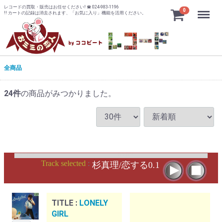
レコードの買取・販売はお任せください! ☎ 024-983-1196
Menu
0
!! カートの記録は消去されます、「お気に入り」機能を活用ください。
全商品
24
件
の商品がみつかりました。
Track selected
:
杉真理/恋する0.1
TITLE :
LONELY
GIRL