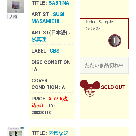
TITLE :
SABRINA
ARTIST :
SUGI
店舗
MASAMICHI
Select Sample
≫≫≫
ARTIST(日本語) :
杉真理
LABEL :
CBS
DISC CONDITION
ただいま品切れ中
:
A
COVER
CONDITION :
A
SOLD OUT
PRICE :
¥ 770(税
込み)
ID :
200320113
TITLE :
内気なジ