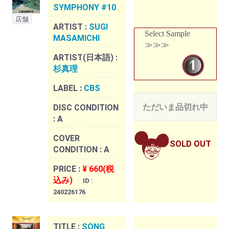
SYMPHONY #10
店舗
ARTIST :
SUGI
Select Sample
MASAMICHI
≫≫≫
ARTIST(日本語) :
杉真理
LABEL :
CBS
ただいま品切れ中
DISC CONDITION
:
A
COVER
SOLD OUT
CONDITION :
A
PRICE :
¥ 660(税
込み)
ID :
240226176
TITLE :
SONG