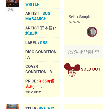
WRITER
店舗
ARTIST :
SUGI
Select Sample
MASAMICHI
≫≫≫
ARTIST(日本語) :
杉真理
LABEL :
CBS
ただいま品切れ中
DISC CONDITION
:
A
COVER
SOLD OUT
CONDITION :
B
PRICE :
¥ 550(税
込み)
ID :
230718112
TITLE :
夢みる渚