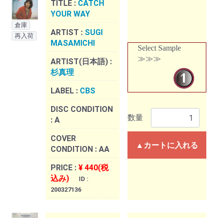
TITLE :
CATCH
YOUR WAY
倉庫
ARTIST :
SUGI
再入荷
MASAMICHI
Select Sample
≫≫≫
ARTIST(日本語) :
杉真理
LABEL :
CBS
DISC CONDITION
数量
:
A
COVER
▲カートに入れる
CONDITION :
AA
PRICE :
¥ 440(税
込み)
ID :
200327136