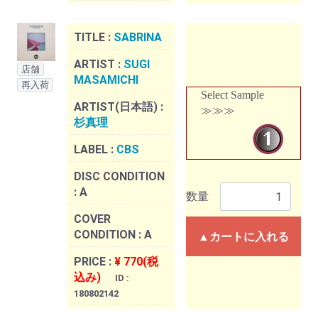
TITLE :
SABRINA
ARTIST :
SUGI
店舗
MASAMICHI
再入荷
Select Sample
ARTIST(日本語) :
≫≫≫
杉真理
LABEL :
CBS
DISC CONDITION
:
A
数量
COVER
CONDITION :
A
▲カートに入れる
PRICE :
¥ 770(税
込み)
ID :
180802142