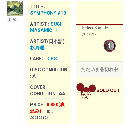
TITLE :
SYMPHONY #10
店舗
ARTIST :
SUGI
Select Sample
MASAMICHI
≫≫≫
ARTIST(日本語) :
杉真理
LABEL :
CBS
ただいま品切れ中
DISC CONDITION
:
A
COVER
SOLD OUT
CONDITION :
AA
PRICE :
¥ 880(税
込み)
ID :
200403124