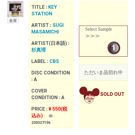
TITLE :
KEY
STATION
倉庫
ARTIST :
SUGI
Select Sample
MASAMICHI
≫≫≫
ARTIST(日本語) :
杉真理
LABEL :
CBS
ただいま品切れ中
DISC CONDITION
:
A
COVER
SOLD OUT
CONDITION :
A
PRICE :
¥ 550(税
込み)
ID :
230327196