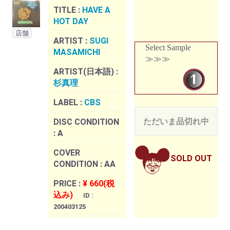
TITLE :
HAVE A
HOT DAY
店舗
ARTIST :
SUGI
Select Sample
MASAMICHI
≫≫≫
ARTIST(日本語) :
杉真理
LABEL :
CBS
ただいま品切れ中
DISC CONDITION
:
A
COVER
SOLD OUT
CONDITION :
AA
PRICE :
¥ 660(税
込み)
ID :
200403125