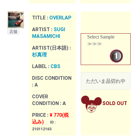
TITLE :
OVERLAP
ARTIST :
SUGI
店舗
MASAMICHI
Select Sample
≫≫≫
ARTIST(日本語) :
杉真理
LABEL :
CBS
DISC CONDITION
ただいま品切れ中
:
A
COVER
CONDITION :
A
SOLD OUT
PRICE :
¥ 770(税
込み)
ID :
210112163