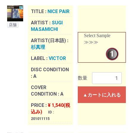
TITLE :
NICE PAIR
ARTIST :
SUGI
店舗
MASAMICHI
Select Sample
ARTIST(日本語) :
≫≫≫
杉真理
LABEL :
VICTOR
DISC CONDITION
:
A
数量
COVER
CONDITION :
A
▲カートに入れる
PRICE :
¥ 1,540(税
込み)
ID :
201011115