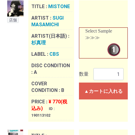
TITLE :
MISTONE
ARTIST :
SUGI
店舗
MASAMICHI
Select Sample
ARTIST(日本語) :
≫≫≫
杉真理
LABEL :
CBS
DISC CONDITION
:
A
数量
COVER
CONDITION :
B
▲カートに入れる
PRICE :
¥ 770(税
込み)
ID :
190113102