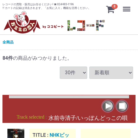
レコードの買取・販売はお任せください! ☎ 024-983-1196
Menu
0
!! カートの記録は消去されます、「お気に入り」機能を活用ください。
全商品
84
件
の商品がみつかりました。
Track selected
:
水前寺清子/いっぽんどっこの唄
TITLE :
NHKビッ