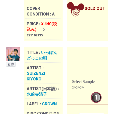
COVER
SOLD OUT
CONDITION :
A
PRICE :
¥ 440(税
込み)
ID :
221102135
TITLE :
いっぽん
どっこの唄
倉庫
ARTIST :
SUIZENZI
KIYOKO
Select Sample
≫≫≫
ARTIST(日本語) :
水前寺清子
LABEL :
CROWN
DISC CONDITION