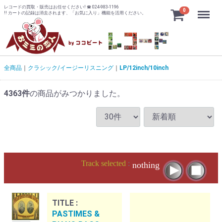
レコードの買取・販売はお任せください! ☎ 024-983-1196
Menu
0
!! カートの記録は消去されます、「お気に入り」機能を活用ください。
全商品
クラシック/イージーリスニング
LP/12inch/10inch
4363
件
の商品がみつかりました。
Track selected
:
nothing
TITLE :
PASTIMES &