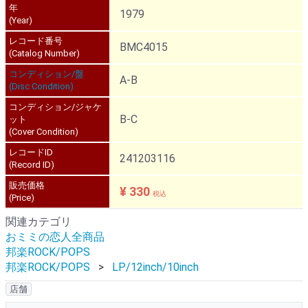
年
1979
(Year)
レコード番号
BMC4015
(Catalog Number)
コンディション/盤
A-B
(Disc Condition)
コンディション/ジャケ
B-C
ット
(Cover Condition)
レコードID
241203116
(Record ID)
販売価格
¥ 330
税込
(Price)
関連カテゴリ
おミミの恋人全商品
邦楽ROCK/POPS
邦楽ROCK/POPS
LP/12inch/10inch
店舗