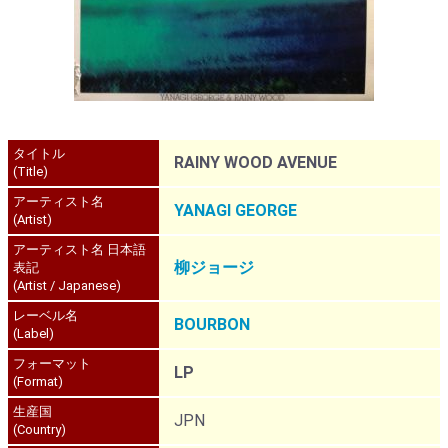
タイトル
RAINY WOOD AVENUE
(Title)
アーティスト名
YANAGI GEORGE
(Artist)
アーティスト名 日本語
柳ジョージ
表記
(Artist / Japanese)
レーベル名
BOURBON
(Label)
フォーマット
LP
(Format)
生産国
JPN
(Country)