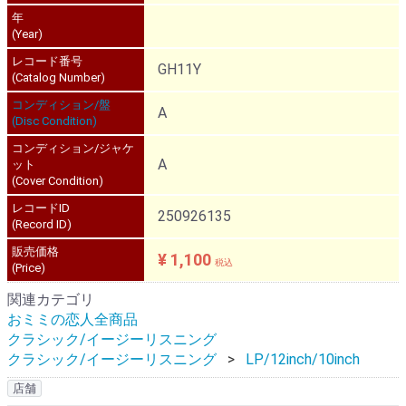
年
(Year)
レコード番号
GH11Y
(Catalog Number)
コンディション/盤
A
(Disc Condition)
コンディション/ジャケ
A
ット
(Cover Condition)
レコードID
250926135
(Record ID)
販売価格
¥ 1,100
税込
(Price)
関連カテゴリ
おミミの恋人全商品
クラシック/イージーリスニング
クラシック/イージーリスニング
LP/12inch/10inch
店舗