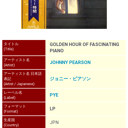
タイトル
GOLDEN HOUR OF FASCINATING
(Title)
PIANO
アーティスト名
JOHNNY PEARSON
(Artist)
アーティスト名 日本語
ジョニー・ピアソン
表記
(Artist / Japanese)
レーベル名
PYE
(Label)
フォーマット
LP
(Format)
生産国
JPN
(Country)