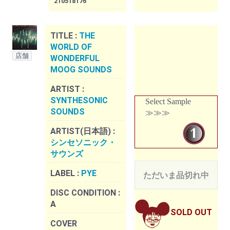
210518176
TITLE :
THE
WORLD OF
店舗
WONDERFUL
MOOG SOUNDS
ARTIST :
SYNTHESONIC
Select Sample
SOUNDS
≫≫≫
ARTIST(日本語) :
シンセソニック・
サウンズ
LABEL :
PYE
ただいま品切れ中
DISC CONDITION :
A
SOLD OUT
COVER