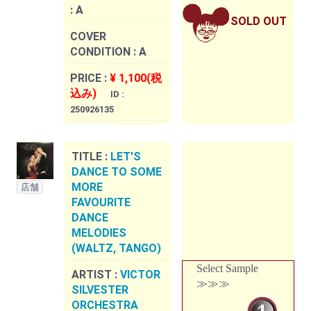
:
A
SOLD OUT
COVER
CONDITION :
A
PRICE :
¥ 1,100(税
込み)
ID :
250926135
TITLE :
LET'S
DANCE TO SOME
MORE
店舗
FAVOURITE
DANCE
MELODIES
(WALTZ, TANGO)
Select Sample
ARTIST :
VICTOR
≫≫≫
SILVESTER
ORCHESTRA