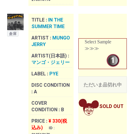
TITLE :
IN THE
SUMMER TIME
倉庫
ARTIST :
MUNGO
Select Sample
JERRY
≫≫≫
ARTIST(日本語) :
マンゴ・ジェリー
LABEL :
PYE
ただいま品切れ中
DISC CONDITION
:
A
COVER
SOLD OUT
CONDITION :
B
PRICE :
¥ 330(税
込み)
ID :