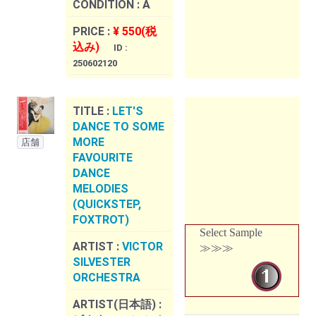
CONDITION :
A
PRICE :
¥ 550(税
込み)
ID :
250602120
TITLE :
LET'S
DANCE TO SOME
MORE
店舗
FAVOURITE
DANCE
MELODIES
(QUICKSTEP,
FOXTROT)
Select Sample
ARTIST :
VICTOR
≫≫≫
SILVESTER
ORCHESTRA
ARTIST(日本語) :