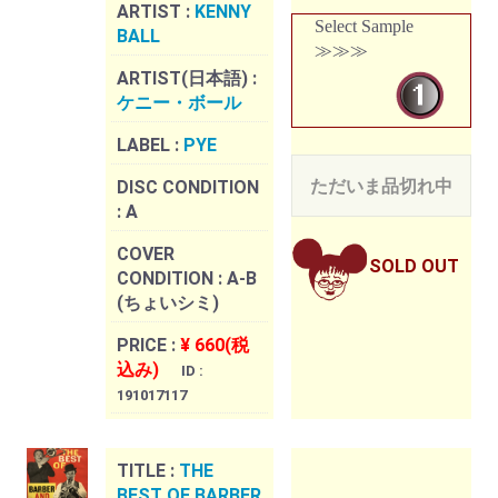
ARTIST :
KENNY
Select Sample
BALL
≫≫≫
ARTIST(日本語) :
ケニー・ボール
LABEL :
PYE
ただいま品切れ中
DISC CONDITION
:
A
COVER
SOLD OUT
CONDITION :
A-B
(ちょいシミ)
PRICE :
¥ 660(税
込み)
ID :
191017117
TITLE :
THE
BEST OF BARBER