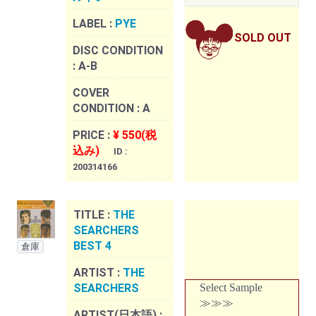
LABEL :
PYE
SOLD OUT
DISC CONDITION
:
A-B
COVER
CONDITION :
A
PRICE :
¥ 550(税
込み)
ID :
200314166
TITLE :
THE
SEARCHERS
BEST 4
倉庫
ARTIST :
THE
SEARCHERS
Select Sample
≫≫≫
ARTIST(日本語) :