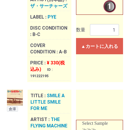
ザ・サーチャーズ
LABEL :
PYE
DISC CONDITION
数量
:
B-C
COVER
▲カートに入れる
CONDITION :
A-B
PRICE :
¥ 330(税
込み)
ID :
191222195
TITLE :
SMILE A
LITTLE SMILE
FOR ME
倉庫
ARTIST :
THE
Select Sample
FLYING MACHINE
≫≫≫