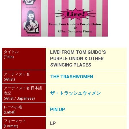
タイトル
LIVE! FROM TOM GUIDO'S
(Title)
PURPLE ONION & OTHER
SWINGING PLACES
アーティスト名
THE TRASHWOMEN
(Artist)
アーティスト名 日本語
ザ・トラッシュウィメン
表記
(Artist / Japanese)
レーベル名
PIN UP
(Label)
フォーマット
LP
(Format)