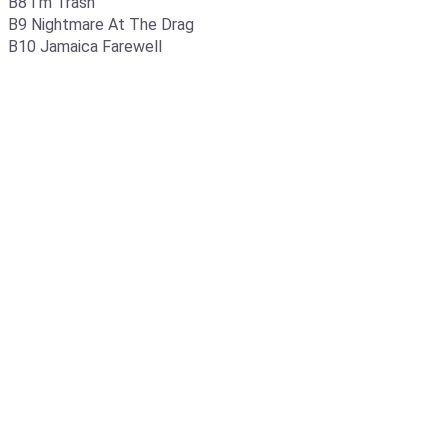
B8 I'm Trash
B9 Nightmare At The Drag
B10 Jamaica Farewell