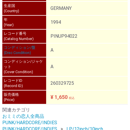
生産国
GERMANY
(Country)
年
1994
(Year)
レコード番号
PINUP94022
(Catalog Number)
コンディション/盤
A
(Disc Condition)
コンディション/ジャケ
A
ット
(Cover Condition)
レコードID
260329725
(Record ID)
販売価格
¥ 1,650
税込
(Price)
関連カテゴリ
おミミの恋人全商品
PUNK/HARDCORE/INDIES
PUNK/HARDCORE/INDIES
LP/12inch/10inch