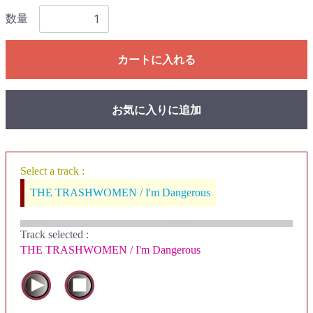
数量
カートに入れる
お気に入りに追加
Select a track :
THE TRASHWOMEN / I'm Dangerous
Track selected
:
THE TRASHWOMEN / I'm Dangerous