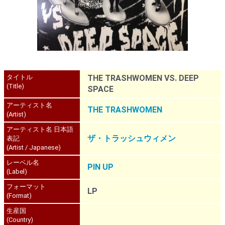
タイトル
THE TRASHWOMEN VS. DEEP
(Title)
SPACE
アーティスト名
THE TRASHWOMEN
(Artist)
アーティスト名 日本語
ザ・トラッシュウィメン
表記
(Artist / Japanese)
レーベル名
PIN UP
(Label)
フォーマット
LP
(Format)
生産国
(Country)