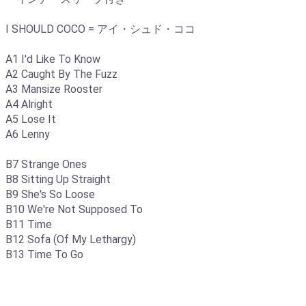
I SHOULD COCO = アイ・シュド・ココ
A1 I'd Like To Know
A2 Caught By The Fuzz
A3 Mansize Rooster
A4 Alright
A5 Lose It
A6 Lenny
B7 Strange Ones
B8 Sitting Up Straight
B9 She's So Loose
B10 We're Not Supposed To
B11 Time
B12 Sofa (Of My Lethargy)
B13 Time To Go