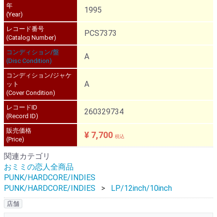
年
1995
(Year)
レコード番号
PCS7373
(Catalog Number)
コンディション/盤
A
(Disc Condition)
コンディション/ジャケ
A
ット
(Cover Condition)
レコードID
260329734
(Record ID)
販売価格
¥ 7,700
税込
(Price)
関連カテゴリ
おミミの恋人全商品
PUNK/HARDCORE/INDIES
PUNK/HARDCORE/INDIES
LP/12inch/10inch
店舗