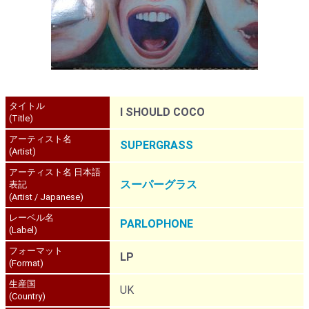
タイトル
I SHOULD COCO
(Title)
アーティスト名
SUPERGRASS
(Artist)
アーティスト名 日本語
スーパーグラス
表記
(Artist / Japanese)
レーベル名
PARLOPHONE
(Label)
フォーマット
LP
(Format)
生産国
UK
(Country)