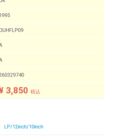
UK
1995
DUHFLP09
A
A
260329740
¥ 3,850
税込
LP/12inch/10inch