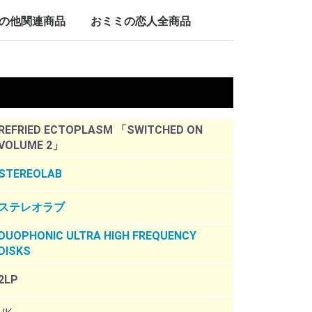
LP/12inch/10inch
7inch
の他関連商品
おミミの恋人全商品
nch
。
REFRIED ECTOPLASM 「SWITCHED ON
VOLUME 2」
STEREOLAB
ステレオラブ
DUOPHONIC ULTRA HIGH FREQUENCY
DISKS
2LP