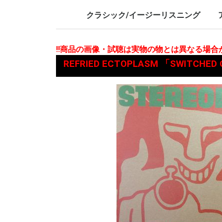
LP/12inch/10inch
7inch
LP/12i
7inch
クラシック/イージーリスニング
LP/12inch/10inch
7inch
L
7
!!商品の画像・試聴は実物の物とは異なる場
REFRIED ECTOPLASM 「SWITCHE