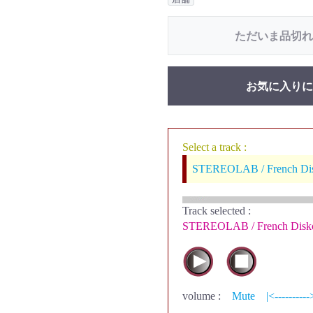
ただいま品切れ
お気に入りに
Select a track :
STEREOLAB / French Di
Track selected
:
STEREOLAB / French Disk
volume :
Mute
|<----------