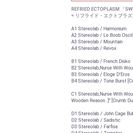
REFRIED ECTOPLASM 「SW
= リフライド・エクトプラ
A1 Stereolab / Harmonium
A2 Stereolab / Lo Boob Oscil
A3 Stereolab / Mountain
A4 Stereolab / Revox
B1 Stereolab / French Disko
B2 Stereolab,Nurse With Wou
B3 Stereolab / Eloge D'Eros
B4 Stereolab / Tone Burst [C
C1 Stereolab,Nurse With Wou
Wooden Reason...]" [Crumb Du
D1 Stereolab / John Cage B
D2 Stereolab / Sadistic
D3 Stereolab / Farfisa