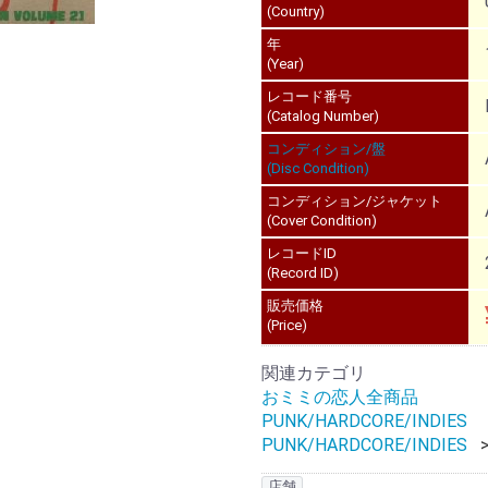
(Country)
年
(Year)
レコード番号
(Catalog Number)
コンディション/盤
(Disc Condition)
コンディション/ジャケット
(Cover Condition)
レコードID
(Record ID)
販売価格
(Price)
関連カテゴリ
おミミの恋人全商品
PUNK/HARDCORE/INDIES
PUNK/HARDCORE/INDIES
店舗