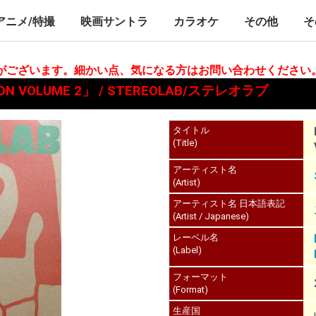
nch/10inch
LP/12inch/10inch
7inch
LP/12inch/10inch
7inch
アニメ/特撮
映画サントラ
カラオケ
その他
そ
P/12inch/10inch
inch
LP/12inch/10inch
7inch
LP/12inch/10inch
7inch
LP/12inch/10i
7inch
合がございます。細かい点、気になる方はお問い合わせください
D ON VOLUME 2」 / STEREOLAB/ステレオラブ
タイトル
(Title)
アーティスト名
(Artist)
アーティスト名 日本語表記
(Artist / Japanese)
レーベル名
(Label)
フォーマット
(Format)
生産国