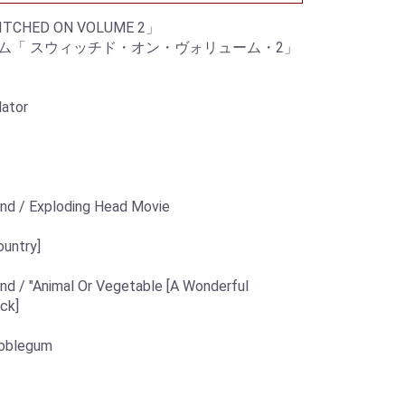
ITCHED ON VOLUME 2」
ズム「 スウィッチド・オン・ヴォリューム・2」
lator
nd / Exploding Head Movie
ountry]
nd / "Animal Or Vegetable [A Wonderful
ck]
ubblegum