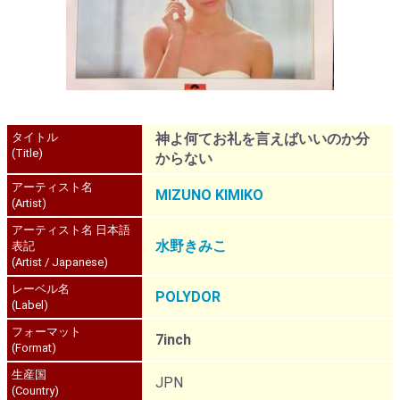
タイトル
神よ何てお礼を言えばいいのか分
(Title)
からない
アーティスト名
MIZUNO KIMIKO
(Artist)
アーティスト名 日本語
水野きみこ
表記
(Artist / Japanese)
レーベル名
POLYDOR
(Label)
フォーマット
7inch
(Format)
生産国
JPN
(Country)