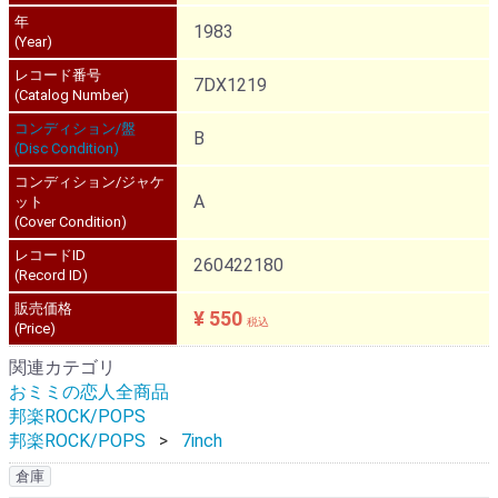
年
1983
(Year)
レコード番号
7DX1219
(Catalog Number)
コンディション/盤
B
(Disc Condition)
コンディション/ジャケ
A
ット
(Cover Condition)
レコードID
260422180
(Record ID)
販売価格
¥ 550
税込
(Price)
関連カテゴリ
おミミの恋人全商品
邦楽ROCK/POPS
邦楽ROCK/POPS
7inch
倉庫