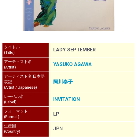
タイトル
LADY SEPTEMBER
(Title)
アーティスト名
YASUKO AGAWA
(Artist)
アーティスト名 日本語
阿川泰子
表記
(Artist / Japanese)
レーベル名
INVITATION
(Label)
フォーマット
LP
(Format)
生産国
JPN
(Country)