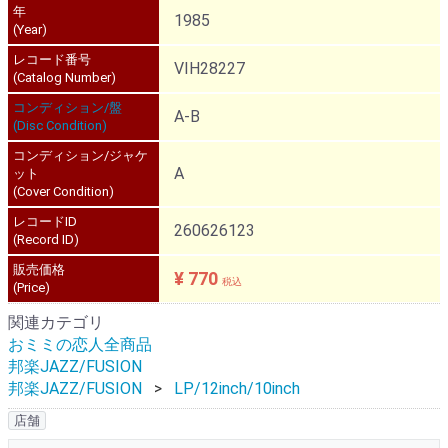
年
1985
(Year)
レコード番号
VIH28227
(Catalog Number)
コンディション/盤
A-B
(Disc Condition)
コンディション/ジャケ
A
ット
(Cover Condition)
レコードID
260626123
(Record ID)
販売価格
¥ 770
税込
(Price)
関連カテゴリ
おミミの恋人全商品
邦楽JAZZ/FUSION
邦楽JAZZ/FUSION
LP/12inch/10inch
店舗