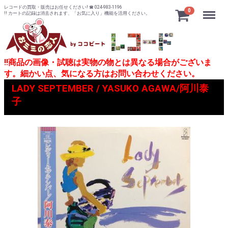
レコードの買取・販売はお任せください! ☎ 024-983-1196
Menu
0
!! カートの記録は消去されます、「お気に入り」機能を活用ください。
!!商品の画像・試聴は実物の物とは異なる場合がございま
す。細かい点、気になる方はお問い合わせください。
LADY SEPTEMBER / YASUKO AGAWA/阿川泰
子