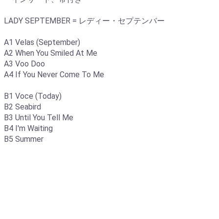
LADY SEPTEMBER = レディー・セプテンバー
A1 Velas (September)
A2 When You Smiled At Me
A3 Voo Doo
A4 If You Never Come To Me
B1 Voce (Today)
B2 Seabird
B3 Until You Tell Me
B4 I'm Waiting
B5 Summer