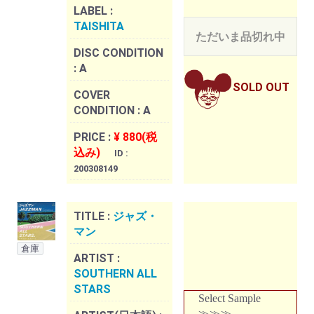
LABEL :
TAISHITA
ただいま品切れ中
DISC CONDITION
:
A
SOLD OUT
COVER
CONDITION :
A
PRICE :
¥ 880(税
込み)
ID :
200308149
TITLE :
ジャズ・
マン
倉庫
ARTIST :
SOUTHERN ALL
STARS
Select Sample
≫≫≫