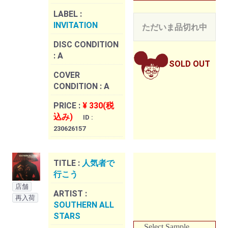
LABEL :
INVITATION
ただいま品切れ中
DISC CONDITION
:
A
SOLD OUT
COVER
CONDITION :
A
PRICE :
¥ 330(税
込み)
ID :
230626157
TITLE :
人気者で
行こう
店舗
ARTIST :
再入荷
SOUTHERN ALL
STARS
Select Sample