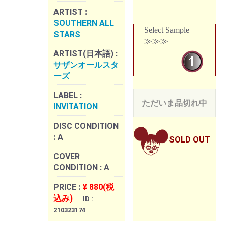
ARTIST :
SOUTHERN ALL
Select Sample
STARS
≫≫≫
ARTIST(日本語) :
サザンオールスタ
ーズ
LABEL :
ただいま品切れ中
INVITATION
DISC CONDITION
:
A
SOLD OUT
COVER
CONDITION :
A
PRICE :
¥ 880(税
込み)
ID :
210323174