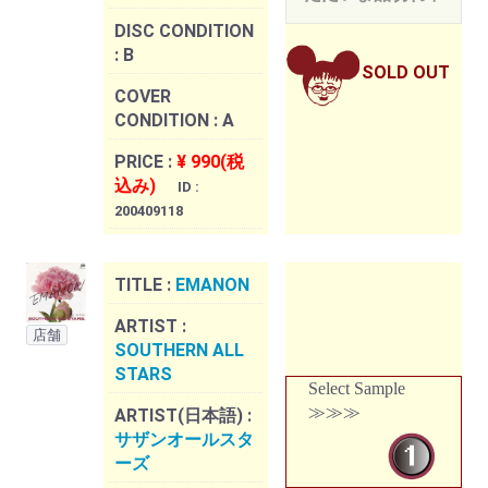
DISC CONDITION
:
B
SOLD OUT
COVER
CONDITION :
A
PRICE :
¥ 990(税
込み)
ID :
200409118
TITLE :
EMANON
ARTIST :
店舗
SOUTHERN ALL
STARS
Select Sample
≫≫≫
ARTIST(日本語) :
サザンオールスタ
ーズ