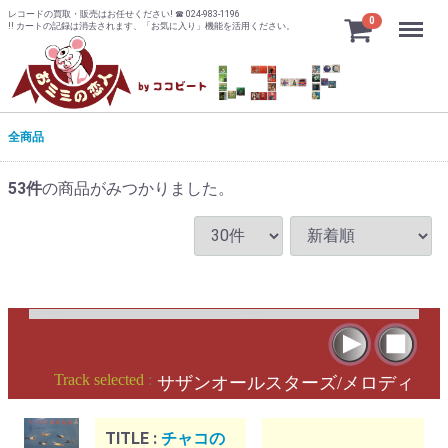
レコードの買取・販売はお任せください! ☎ 024-983-1196
Menu
0
!! カートの記録は消去されます、「お気に入り」機能を活用ください。
全商品
53
件
の商品がみつかりました。
Track selected
:
サザンオールスターズ/メロディ
TITLE :
チャコの