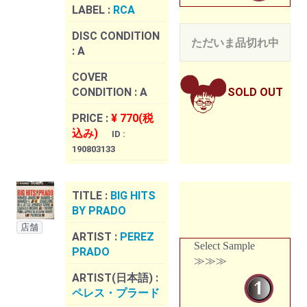
LABEL :
RCA
DISC CONDITION
ただいま品切れ中
:
A
COVER
CONDITION :
A
SOLD OUT
PRICE :
¥ 770(税
込み)
ID :
190803133
TITLE :
BIG HITS
BY PRADO
店舗
ARTIST :
PEREZ
Select Sample
PRADO
≫≫≫
ARTIST(日本語) :
ペレス・プラード