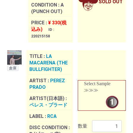
SOLD OUT
CONDITION :
A
(PUNCH OUT)
PRICE :
¥ 330(税
込み)
ID :
220215158
TITLE :
LA
MACARENA (THE
倉庫
BULLFIGHTER)
ARTIST :
PEREZ
Select Sample
PRADO
≫≫≫
ARTIST(日本語) :
ペレス・プラード
LABEL :
RCA
数量
DISC CONDITION :