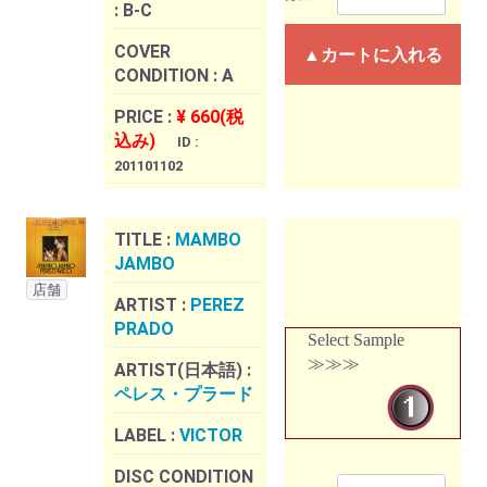
:
B-C
COVER
▲カートに入れる
CONDITION :
A
PRICE :
¥ 660(税
込み)
ID :
201101102
TITLE :
MAMBO
JAMBO
店舗
ARTIST :
PEREZ
PRADO
Select Sample
≫≫≫
ARTIST(日本語) :
ペレス・プラード
LABEL :
VICTOR
DISC CONDITION