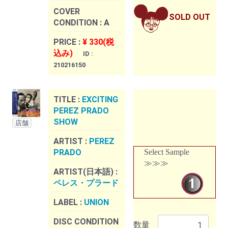
COVER
SOLD OUT
CONDITION :
A
PRICE :
¥ 330(税
込み)
ID :
210216150
TITLE :
EXCITING
PEREZ PRADO
SHOW
店舗
ARTIST :
PEREZ
PRADO
Select Sample
≫≫≫
ARTIST(日本語) :
ペレス・プラード
LABEL :
UNION
DISC CONDITION
数量