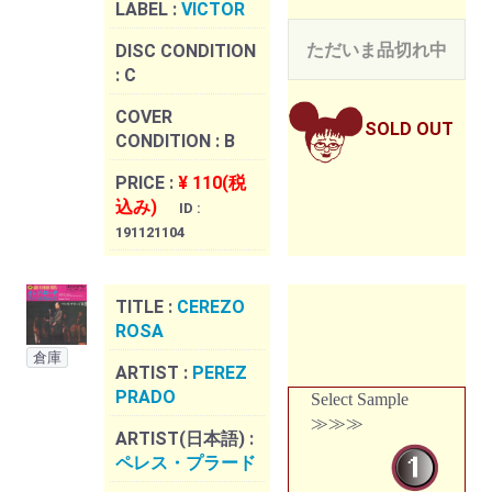
LABEL :
VICTOR
ただいま品切れ中
DISC CONDITION
:
C
COVER
SOLD OUT
CONDITION :
B
PRICE :
¥ 110(税
込み)
ID :
191121104
TITLE :
CEREZO
ROSA
倉庫
ARTIST :
PEREZ
PRADO
Select Sample
≫≫≫
ARTIST(日本語) :
ペレス・プラード