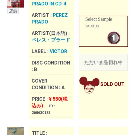
PRADO IN CD-4
店舗
ARTIST :
PEREZ
Select Sample
PRADO
≫≫≫
ARTIST(日本語) :
ペレス・プラード
LABEL :
VICTOR
ただいま品切れ中
DISC CONDITION
:
B
COVER
SOLD OUT
CONDITION :
A
PRICE :
¥ 550(税
込み)
ID :
260630131
TITLE :