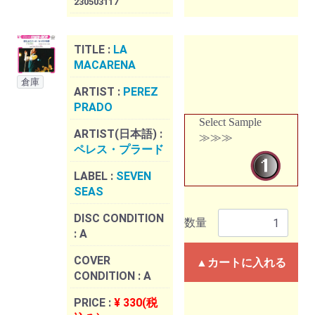
230503117
TITLE :
LA
MACARENA
倉庫
ARTIST :
PEREZ
PRADO
Select Sample
ARTIST(日本語) :
≫≫≫
ペレス・プラード
LABEL :
SEVEN
SEAS
DISC CONDITION
数量
:
A
COVER
▲カートに入れる
CONDITION :
A
PRICE :
¥ 330(税