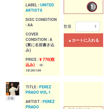
LABEL :
UNITED
ARTISTS
DISC CONDITION
:
AA
数量
COVER
CONDITION :
A
▲カートに入れる
(裏に名前書き込
み)
PRICE :
¥ 770(税
込み)
ID :
181201109
TITLE :
PEREZ
PRADO VOL.1
店舗
ARTIST :
PEREZ
PRADO