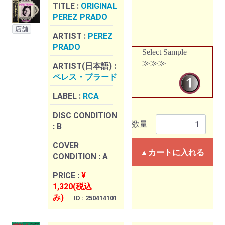
TITLE :
ORIGINAL
PEREZ PRADO
店舗
ARTIST :
PEREZ
PRADO
Select Sample
≫≫≫
ARTIST(日本語) :
ペレス・プラード
LABEL :
RCA
DISC CONDITION
数量
:
B
COVER
▲カートに入れる
CONDITION :
A
PRICE :
¥
1,320(税込
み)
ID : 250414101