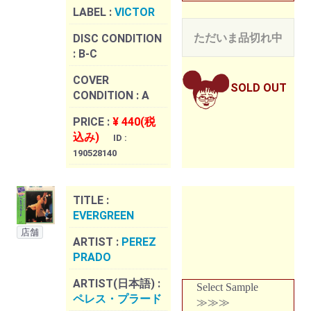
LABEL :
VICTOR
ただいま品切れ中
DISC CONDITION
:
B-C
COVER
SOLD OUT
CONDITION :
A
PRICE :
¥ 440(税
込み)
ID :
190528140
TITLE :
EVERGREEN
店舗
ARTIST :
PEREZ
PRADO
ARTIST(日本語) :
Select Sample
ペレス・プラード
≫≫≫