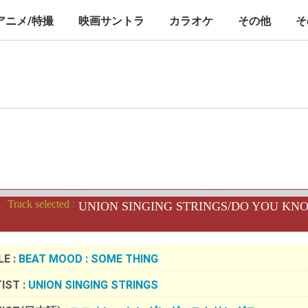
nch/10inch
LP/12inch/10inch
7inch
LP/12inch/10inch
7inch
アニメ/特撮
映画サントラ
カラオケ
その他
そ
P/12inch/10inch
inch
LP/12inch/10inch
7inch
LP/12inch/10inch
7inch
LP/12inch/10i
7inch
Track selected
:
UNION SINGING STRINGS/DO YOU KNO
LE :
BEAT MOOD : SOME THING
IST :
UNION SINGING STRINGS