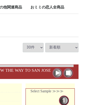
LP/12inch/10inch
7inch
の他関連商品
おミミの恋人全商品
nch
W THE WAY TO SAN JOSE
Select Sample ≫≫≫