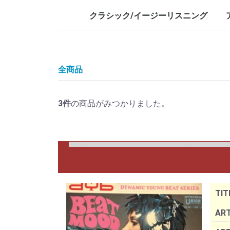
LP/12inch/10inch
7inch
LP/12i
7inch
クラシック/イージーリスニング
LP/12inch/10inch
7inch
L
7
全商品
3
件
の商品がみつかりました。
TIT
ART