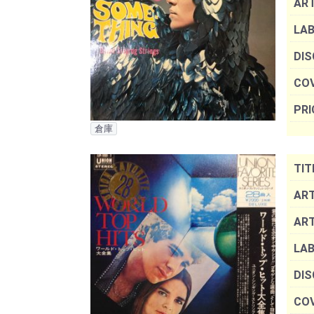
AR
LAB
DIS
COV
PRI
倉庫
TIT
ART
AR
LAB
DIS
COV