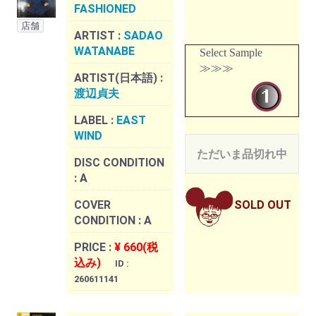
FASHIONED
店舗
ARTIST :
SADAO
WATANABE
Select Sample
≫≫≫
ARTIST(日本語) :
渡辺貞夫
LABEL :
EAST
WIND
ただいま品切れ中
DISC CONDITION
:
A
COVER
SOLD OUT
CONDITION :
A
PRICE :
¥ 660(税
込み)
ID :
260611141