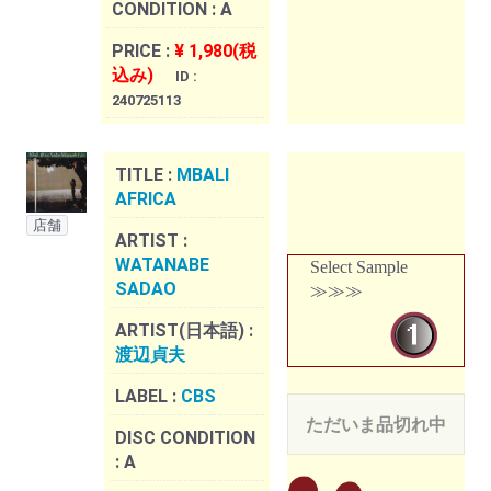
CONDITION :
A
PRICE :
¥ 1,980(税
込み)
ID :
240725113
TITLE :
MBALI
AFRICA
店舗
ARTIST :
WATANABE
Select Sample
SADAO
≫≫≫
ARTIST(日本語) :
渡辺貞夫
LABEL :
CBS
ただいま品切れ中
DISC CONDITION
:
A