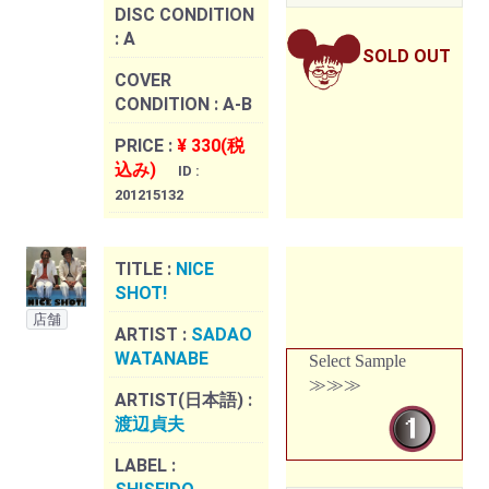
DISC CONDITION
:
A
SOLD OUT
COVER
CONDITION :
A-B
PRICE :
¥ 330(税
込み)
ID :
201215132
TITLE :
NICE
SHOT!
店舗
ARTIST :
SADAO
WATANABE
Select Sample
≫≫≫
ARTIST(日本語) :
渡辺貞夫
LABEL :