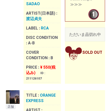
SADAO
≫≫≫
ARTIST(日本語) :
渡辺貞夫
LABEL :
RCA
ただいま品切れ中
DISC CONDITION
:
A-B
COVER
SOLD OUT
CONDITION :
B
PRICE :
¥ 550(税
込み)
ID :
211126107
TITLE :
ORANGE
EXPRESS
店舗
ARTIST :