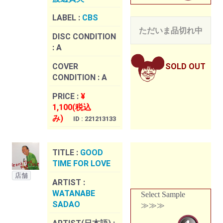
LABEL :
CBS
ただいま品切れ中
DISC CONDITION
:
A
COVER
SOLD OUT
CONDITION :
A
PRICE :
¥
1,100(税込
み)
ID : 221213133
TITLE :
GOOD
TIME FOR LOVE
店舗
ARTIST :
WATANABE
Select Sample
SADAO
≫≫≫