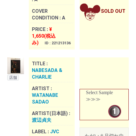
COVER
SOLD OUT
CONDITION :
A
PRICE :
¥
1,650(税込
み)
ID : 221213136
TITLE :
NABESADA &
CHARLIE
店舗
ARTIST :
Select Sample
WATANABE
≫≫≫
SADAO
ARTIST(日本語) :
渡辺貞夫
LABEL :
JVC