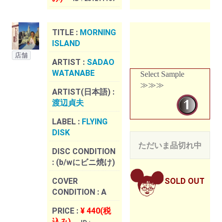
TITLE :
MORNING
ISLAND
店舗
ARTIST :
SADAO
WATANABE
Select Sample
≫≫≫
ARTIST(日本語) :
渡辺貞夫
LABEL :
FLYING
DISK
ただいま品切れ中
DISC CONDITION
:
(b/wにビニ焼け)
COVER
SOLD OUT
CONDITION :
A
PRICE :
¥ 440(税
込み)