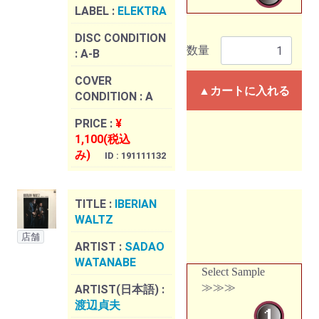
LABEL :
ELEKTRA
DISC CONDITION
数量
:
A-B
COVER
▲カートに入れる
CONDITION :
A
PRICE :
¥
1,100(税込
み)
ID : 191111132
TITLE :
IBERIAN
WALTZ
店舗
ARTIST :
SADAO
WATANABE
Select Sample
≫≫≫
ARTIST(日本語) :
渡辺貞夫