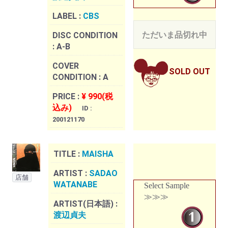
LABEL :
CBS
ただいま品切れ中
DISC CONDITION
:
A-B
COVER
SOLD OUT
CONDITION :
A
PRICE :
¥ 990(税
込み)
ID :
200121170
TITLE :
MAISHA
ARTIST :
SADAO
店舗
WATANABE
Select Sample
≫≫≫
ARTIST(日本語) :
渡辺貞夫