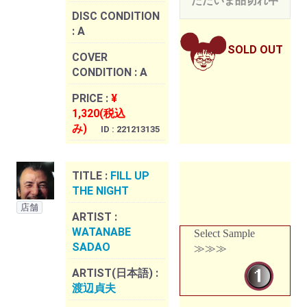
ただいま品切れ中
DISC CONDITION
:
A
SOLD OUT
COVER
CONDITION :
A
PRICE :
¥
1,320(税込
み)
ID : 221213135
TITLE :
FILL UP
THE NIGHT
店舗
ARTIST :
WATANABE
Select Sample
SADAO
≫≫≫
ARTIST(日本語) :
渡辺貞夫