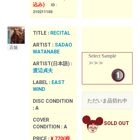
込み)
ID :
210211103
TITLE :
RECITAL
ARTIST :
SADAO
店舗
WATANABE
Select Sample
≫≫≫
ARTIST(日本語) :
渡辺貞夫
LABEL :
EAST
WIND
ただいま品切れ中
DISC CONDITION
:
A
COVER
SOLD OUT
CONDITION :
A
PRICE :
¥ 770(税