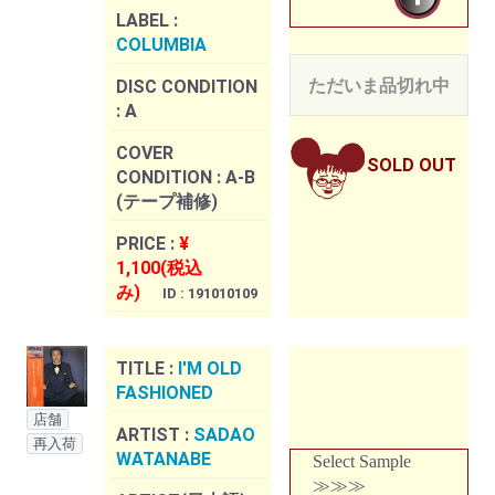
LABEL :
COLUMBIA
ただいま品切れ中
DISC CONDITION
:
A
COVER
SOLD OUT
CONDITION :
A-B
(テープ補修)
PRICE :
¥
1,100(税込
み)
ID : 191010109
TITLE :
I'M OLD
FASHIONED
店舗
ARTIST :
SADAO
再入荷
WATANABE
Select Sample
≫≫≫