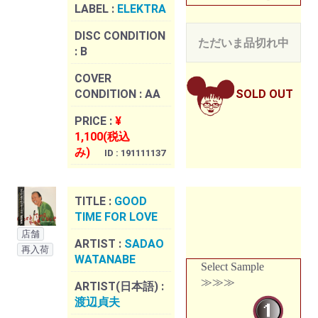
LABEL :
ELEKTRA
DISC CONDITION
ただいま品切れ中
:
B
COVER
CONDITION :
AA
SOLD OUT
PRICE :
¥
1,100(税込
み)
ID : 191111137
TITLE :
GOOD
TIME FOR LOVE
店舗
ARTIST :
SADAO
再入荷
WATANABE
Select Sample
≫≫≫
ARTIST(日本語) :
渡辺貞夫