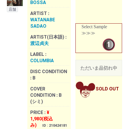
BOSSA
店舗
ARTIST :
WATANABE
SADAO
Select Sample
≫≫≫
ARTIST(日本語) :
渡辺貞夫
LABEL :
COLUMBIA
ただいま品切れ中
DISC CONDITION
:
B
COVER
SOLD OUT
CONDITION :
B
(シミ)
PRICE :
¥
1,980(税込
み)
ID : 210424181