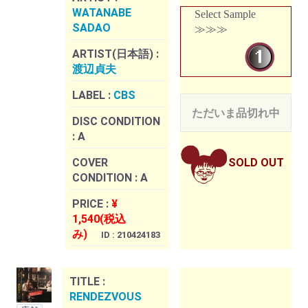
WATANABE
Select Sample
SADAO
≫≫≫
ARTIST(日本語) :
渡辺貞夫
LABEL :
CBS
ただいま品切れ中
DISC CONDITION
:
A
COVER
SOLD OUT
CONDITION :
A
PRICE :
¥
1,540(税込
み)
ID : 210424183
TITLE :
RENDEZVOUS