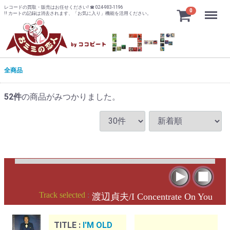
レコードの買取・販売はお任せください! ☎ 024-983-1196
Menu
0
!! カートの記録は消去されます、「お気に入り」機能を活用ください。
全商品
52
件
の商品がみつかりました。
Track selected
:
渡辺貞夫/I Concentrate On You
TITLE :
I'M OLD