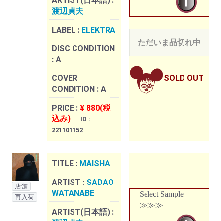
ARTIST(日本語) :
渡辺貞夫
LABEL :
ELEKTRA
ただいま品切れ中
DISC CONDITION
:
A
COVER
SOLD OUT
CONDITION :
A
PRICE :
¥ 880(税
込み)
ID :
221101152
TITLE :
MAISHA
ARTIST :
SADAO
店舗
WATANABE
Select Sample
再入荷
≫≫≫
ARTIST(日本語) :