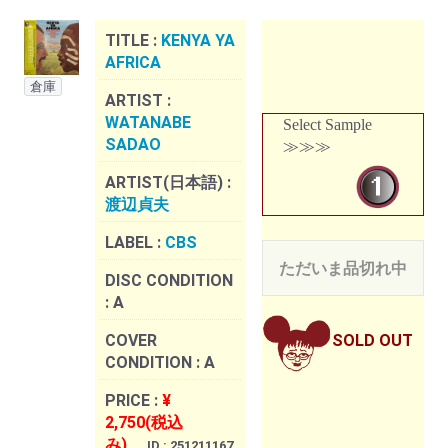
TITLE :
KENYA YA
AFRICA
倉庫
ARTIST :
WATANABE
Select Sample
SADAO
≫≫≫
ARTIST(日本語) :
渡辺貞夫
LABEL :
CBS
ただいま品切れ中
DISC CONDITION
:
A
COVER
SOLD OUT
CONDITION :
A
PRICE :
¥
2,750(税込
み)
ID : 251211167