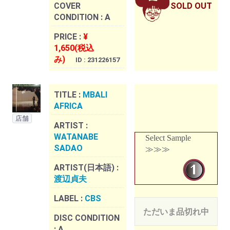
COVER
SOLD OUT
CONDITION :
A
PRICE :
¥
1,650(税込
み)
ID : 231226157
TITLE :
MBALI
AFRICA
店舗
ARTIST :
WATANABE
Select Sample
SADAO
≫≫≫
ARTIST(日本語) :
渡辺貞夫
LABEL :
CBS
ただいま品切れ中
DISC CONDITION
:
A