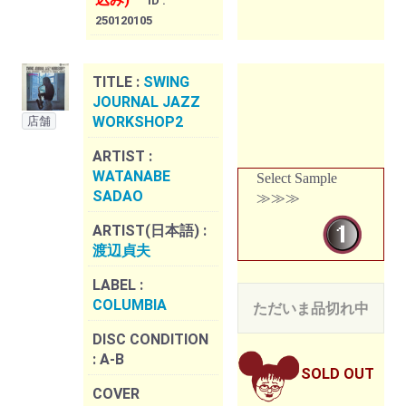
ID :
250120105
TITLE :
SWING
JOURNAL JAZZ
WORKSHOP2
店舗
ARTIST :
WATANABE
Select Sample
SADAO
≫≫≫
ARTIST(日本語) :
渡辺貞夫
LABEL :
COLUMBIA
ただいま品切れ中
DISC CONDITION
:
A-B
SOLD OUT
COVER