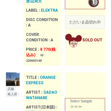
渡辺貞夫
LABEL :
ELEKTRA
DISC CONDITION
ただいま品切れ中
:
A
COVER
CONDITION :
A
SOLD OUT
PRICE :
¥ 770(税
込み)
ID :
220603148
TITLE :
ORANGE
EXPRESS
店舗
ARTIST :
SADAO
再入荷
WATANABE
Select Sample
≫≫≫
ARTIST(日本語) :