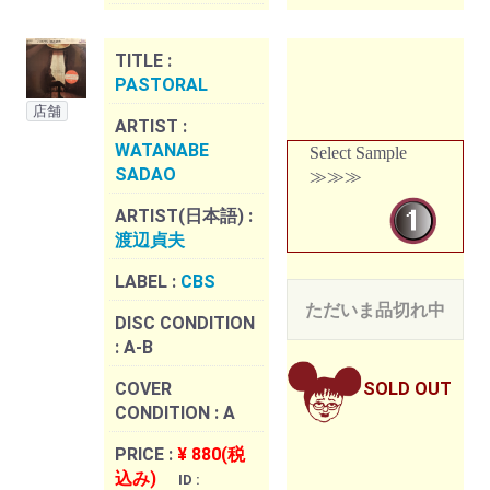
TITLE :
PASTORAL
店舗
ARTIST :
WATANABE
Select Sample
SADAO
≫≫≫
ARTIST(日本語) :
渡辺貞夫
LABEL :
CBS
ただいま品切れ中
DISC CONDITION
:
A-B
COVER
SOLD OUT
CONDITION :
A
PRICE :
¥ 880(税
込み)
ID :