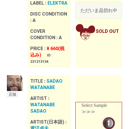
LABEL :
ELEKTRA
ただいま品切れ中
DISC CONDITION
:
A
COVER
SOLD OUT
CONDITION :
A
PRICE :
¥ 660(税
込み)
ID :
221213134
TITLE :
SADAO
WATANABE
店舗
ARTIST :
WATANABE
Select Sample
SADAO
≫≫≫
ARTIST(日本語) :
渡辺貞夫