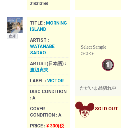
210313160
TITLE :
MORNING
ISLAND
倉庫
ARTIST :
WATANABE
Select Sample
SADAO
≫≫≫
ARTIST(日本語) :
渡辺貞夫
LABEL :
VICTOR
ただいま品切れ中
DISC CONDITION
:
A
COVER
SOLD OUT
CONDITION :
A
PRICE :
¥ 330(税