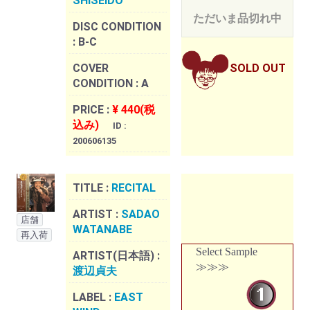
SHISEIDO
ただいま品切れ中
DISC CONDITION
:
B-C
COVER
SOLD OUT
CONDITION :
A
PRICE :
¥ 440(税
込み)
ID :
200606135
TITLE :
RECITAL
ARTIST :
SADAO
店舗
WATANABE
再入荷
Select Sample
ARTIST(日本語) :
≫≫≫
渡辺貞夫
LABEL :
EAST