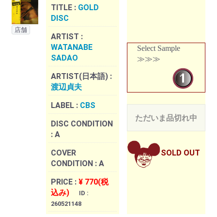
TITLE :
GOLD
DISC
店舗
ARTIST :
WATANABE
Select Sample
SADAO
≫≫≫
ARTIST(日本語) :
渡辺貞夫
LABEL :
CBS
ただいま品切れ中
DISC CONDITION
:
A
COVER
SOLD OUT
CONDITION :
A
PRICE :
¥ 770(税
込み)
ID :
260521148