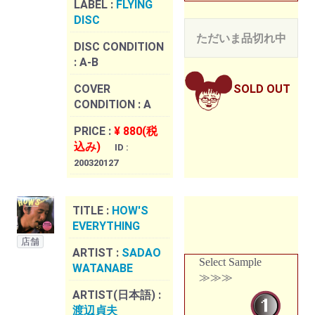
LABEL :
FLYING
DISC
ただいま品切れ中
DISC CONDITION
:
A-B
COVER
SOLD OUT
CONDITION :
A
PRICE :
¥ 880(税
込み)
ID :
200320127
TITLE :
HOW'S
EVERYTHING
店舗
ARTIST :
SADAO
Select Sample
WATANABE
≫≫≫
ARTIST(日本語) :
渡辺貞夫