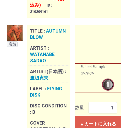
込み)
ID :
210209161
TITLE :
AUTUMN
BLOW
店舗
ARTIST :
WATANABE
SADAO
Select Sample
ARTIST(日本語) :
≫≫≫
渡辺貞夫
LABEL :
FLYING
DISK
DISC CONDITION
数量
:
B
COVER
▲カートに入れる