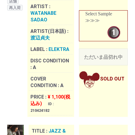
店舗
ARTIST :
再入荷
WATANABE
Select Sample
SADAO
≫≫≫
ARTIST(日本語) :
渡辺貞夫
LABEL :
ELEKTRA
ただいま品切れ中
DISC CONDITION
:
A
COVER
SOLD OUT
CONDITION :
A
PRICE :
¥ 1,100(税
込み)
ID :
210424182
TITLE :
JAZZ &