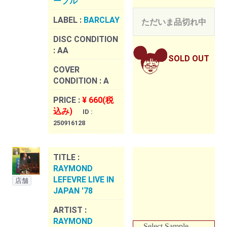
ーブル
LABEL :
BARCLAY
ただいま品切れ中
DISC CONDITION
:
AA
SOLD OUT
COVER
CONDITION :
A
PRICE :
¥ 660(税
込み)
ID :
250916128
TITLE :
RAYMOND
LEFEVRE LIVE IN
店舗
JAPAN '78
ARTIST :
RAYMOND
Select Sample