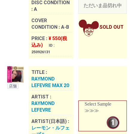
DISC CONDITION
ただいま品切れ中
:
A
COVER
CONDITION :
A-B
SOLD OUT
PRICE :
¥ 550(税
込み)
ID :
250926131
TITLE :
RAYMOND
LEFEVRE MAX 20
店舗
ARTIST :
RAYMOND
Select Sample
LEFEVRE
≫≫≫
ARTIST(日本語) :
レーモン・ルフェ