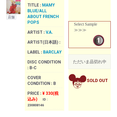
TITLE :
MAMY
BLUE/ALL
ABOUT FRENCH
店舗
POPS
Select Sample
≫≫≫
ARTIST :
V.A.
ARTIST(日本語) :
LABEL :
BARCLAY
ただいま品切れ中
DISC CONDITION
:
B-C
COVER
SOLD OUT
CONDITION :
B
PRICE :
¥ 330(税
込み)
ID :
230808146