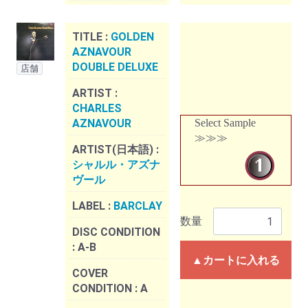
TITLE :
GOLDEN
AZNAVOUR
DOUBLE DELUXE
店舗
ARTIST :
CHARLES
AZNAVOUR
Select Sample
≫≫≫
ARTIST(日本語) :
シャルル・アズナ
ヴール
LABEL :
BARCLAY
数量
DISC CONDITION
:
A-B
▲カートに入れる
COVER
CONDITION :
A