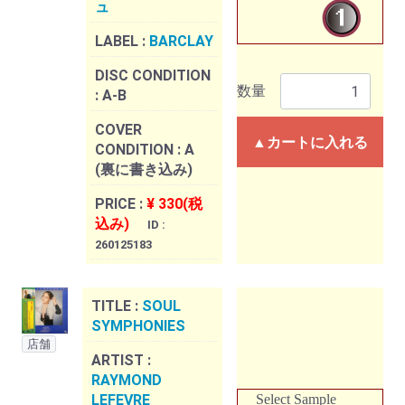
ュ
LABEL :
BARCLAY
DISC CONDITION
数量
:
A-B
COVER
▲カートに入れる
CONDITION :
A
(裏に書き込み)
PRICE :
¥ 330(税
込み)
ID :
260125183
TITLE :
SOUL
SYMPHONIES
店舗
ARTIST :
RAYMOND
LEFEVRE
Select Sample