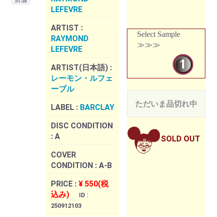
LEFEVRE
ARTIST :
Select Sample
RAYMOND
≫≫≫
LEFEVRE
ARTIST(日本語) :
レーモン・ルフェ
ーブル
ただいま品切れ中
LABEL :
BARCLAY
DISC CONDITION
:
A
SOLD OUT
COVER
CONDITION :
A-B
PRICE :
¥ 550(税
込み)
ID :
250912103