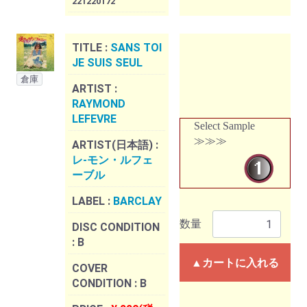
221220172
TITLE :
SANS TOI
JE SUIS SEUL
倉庫
ARTIST :
RAYMOND
LEFEVRE
Select Sample
≫≫≫
ARTIST(日本語) :
レ-モン・ルフェ
ーブル
LABEL :
BARCLAY
数量
DISC CONDITION
:
B
▲カートに入れる
COVER
CONDITION :
B