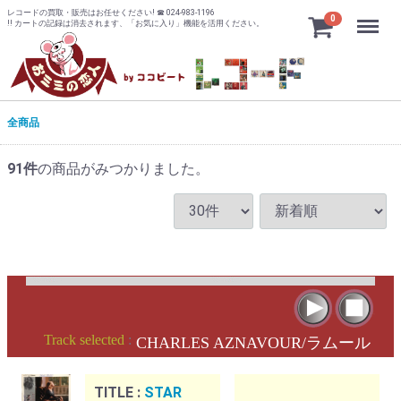
レコードの買取・販売はお任せください! ☎ 024-983-1196
Menu
0
!! カートの記録は消去されます、「お気に入り」機能を活用ください。
全商品
91
件
の商品がみつかりました。
Track selected
:
CHARLES AZNAVOUR/ラムール
TITLE :
STAR