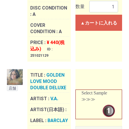
数量
DISC CONDITION
:
A
▲カートに入れる
COVER
CONDITION :
A
PRICE :
¥ 440(税
込み)
ID :
251021129
TITLE :
GOLDEN
LOVE MOOD
DOUBLE DELUXE
店舗
Select Sample
ARTIST :
V.A.
≫≫≫
ARTIST(日本語) :
LABEL :
BARCLAY