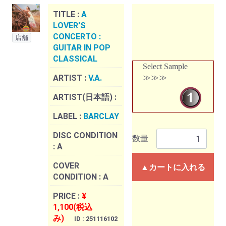
TITLE :
A
LOVER'S
CONCERTO :
店舗
GUITAR IN POP
CLASSICAL
Select Sample
ARTIST :
V.A.
≫≫≫
ARTIST(日本語) :
LABEL :
BARCLAY
DISC CONDITION
数量
:
A
COVER
▲カートに入れる
CONDITION :
A
PRICE :
¥
1,100(税込
み)
ID : 251116102