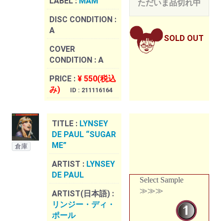
LABEL :
MAM
ただいま品切れ中
DISC CONDITION :
A
SOLD OUT
COVER
CONDITION :
A
PRICE :
¥ 550(税込
み)
ID : 211116164
TITLE :
LYNSEY
DE PAUL “SUGAR
ME”
倉庫
ARTIST :
LYNSEY
DE PAUL
Select Sample
≫≫≫
ARTIST(日本語) :
リンジー・ディ・
ポール