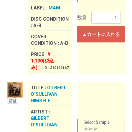
LABEL :
MAM
数量
DISC CONDITION
:
A-B
▲カートに入れる
COVER
CONDITION :
A-B
PRICE :
¥
1,100(税込
み)
ID : 210129167
TITLE :
GILBERT
O'SULLIVAN
HIMSELF
店舗
ARTIST :
GILBERT
Select Sample
O'SULLIVAN
≫≫≫