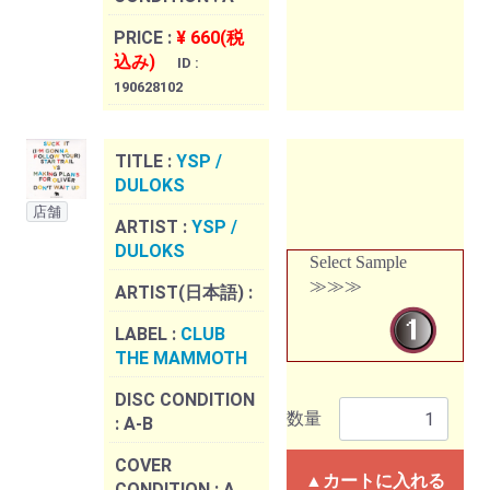
PRICE :
¥ 660(税
込み)
ID :
190628102
TITLE :
YSP /
DULOKS
店舗
ARTIST :
YSP /
DULOKS
Select Sample
≫≫≫
ARTIST(日本語) :
LABEL :
CLUB
THE MAMMOTH
DISC CONDITION
数量
:
A-B
COVER
▲カートに入れる
CONDITION :
A