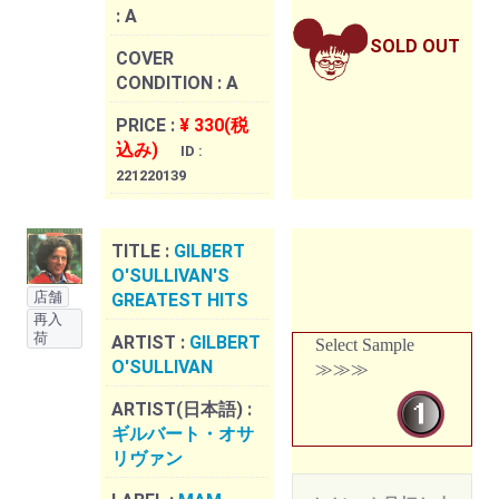
:
A
SOLD OUT
COVER
CONDITION :
A
PRICE :
¥ 330(税
込み)
ID :
221220139
TITLE :
GILBERT
O'SULLIVAN'S
店舗
GREATEST HITS
再入
荷
ARTIST :
GILBERT
Select Sample
O'SULLIVAN
≫≫≫
ARTIST(日本語) :
ギルバート・オサ
リヴァン