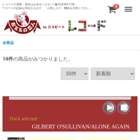
レコードの買取・販売はお任せください! ☎ 024-983-1196
Menu
0
!! カートの記録は消去されます、「お気に入り」機能を活用ください。
全商品
14
件
の商品がみつかりました。
Track selected
:
GILBERT O'SULLIVAN/ALONE AGAIN