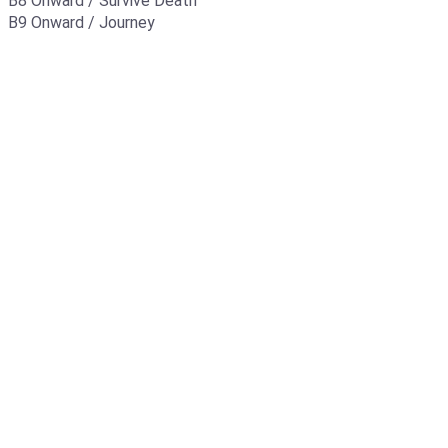
B8 Onward / Survive Death
B9 Onward / Journey