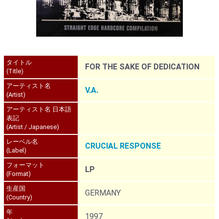
タイトル
FOR THE SAKE OF DEDICATION
(Title)
アーティスト名
V.A.
(Artist)
アーティスト名 日本語
表記
(Artist / Japanese)
レーベル名
CRUCIAL RESPONSE
(Label)
フォーマット
LP
(Format)
生産国
GERMANY
(Country)
年
1997