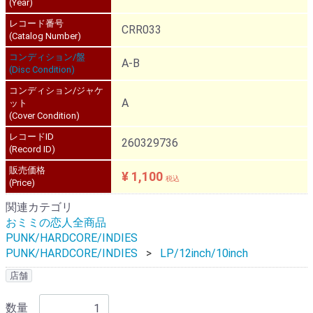
(Year)
レコード番号
CRR033
(Catalog Number)
コンディション/盤
A-B
(Disc Condition)
コンディション/ジャケ
A
ット
(Cover Condition)
レコードID
260329736
(Record ID)
販売価格
¥ 1,100
税込
(Price)
関連カテゴリ
おミミの恋人全商品
PUNK/HARDCORE/INDIES
PUNK/HARDCORE/INDIES
LP/12inch/10inch
店舗
数量