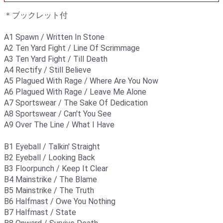
＊ブックレット付
A1 Spawn / Written In Stone
A2 Ten Yard Fight / Line Of Scrimmage
A3 Ten Yard Fight / Till Death
A4 Rectify / Still Believe
A5 Plagued With Rage / Where Are You Now
A6 Plagued With Rage / Leave Me Alone
A7 Sportswear / The Sake Of Dedication
A8 Sportswear / Can't You See
A9 Over The Line / What I Have
B1 Eyeball / Talkin' Straight
B2 Eyeball / Looking Back
B3 Floorpunch / Keep It Clear
B4 Mainstrike / The Blame
B5 Mainstrike / The Truth
B6 Halfmast / Owe You Nothing
B7 Halfmast / State